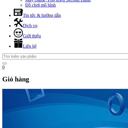
Đồ chơi mô hình
Tin tức & hướng dẫn
Dịch vụ
Giới thiệu
Liên hệ
0
Giỏ hàng