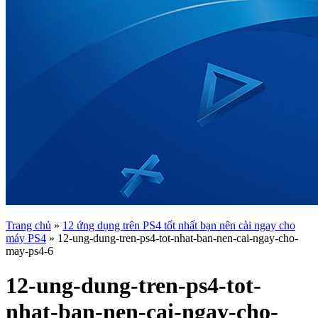
Trang chủ
»
12 ứng dụng trên PS4 tốt nhất bạn nên cài ngay cho
máy PS4
»
12-ung-dung-tren-ps4-tot-nhat-ban-nen-cai-ngay-cho-
may-ps4-6
12-ung-dung-tren-ps4-tot-
nhat-ban-nen-cai-ngay-cho-