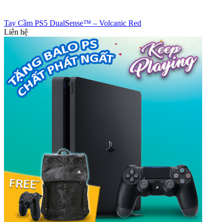
Tay Cầm PS5 DualSense™ – Volcanic Red
Liên hệ