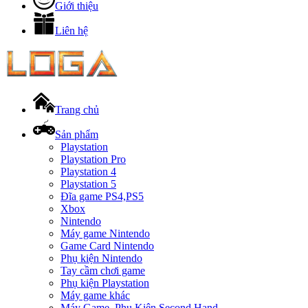
Giới thiệu
Liên hệ
Trang chủ
Sản phẩm
Playstation
Playstation Pro
Playstation 4
Playstation 5
Đĩa game PS4,PS5
Xbox
Nintendo
Máy game Nintendo
Game Card Nintendo
Phụ kiện Nintendo
Tay cầm chơi game
Phụ kiện Playstation
Máy game khác
Máy Game, Phụ Kiện Second Hand