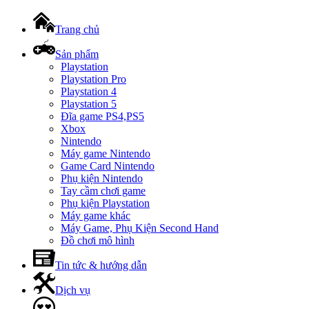
Trang chủ
Sản phẩm
Playstation
Playstation Pro
Playstation 4
Playstation 5
Đĩa game PS4,PS5
Xbox
Nintendo
Máy game Nintendo
Game Card Nintendo
Phụ kiện Nintendo
Tay cầm chơi game
Phụ kiện Playstation
Máy game khác
Máy Game, Phụ Kiện Second Hand
Đồ chơi mô hình
Tin tức & hướng dẫn
Dịch vụ