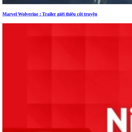
Marvel Wolverine : Trailer giới thiệu cốt truyện