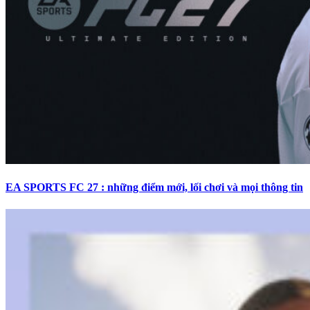
EA SPORTS FC 27 : những điểm mới, lối chơi và mọi thông tin