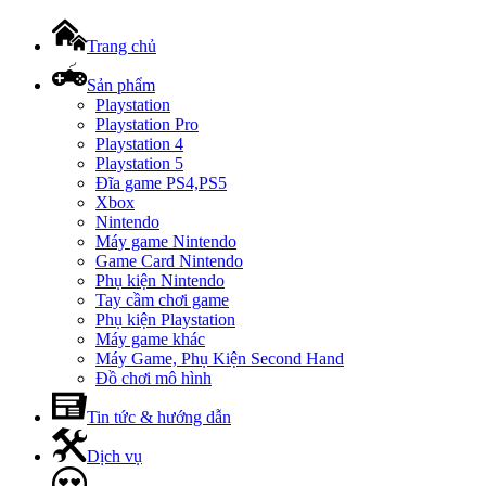
Trang chủ
Sản phẩm
Playstation
Playstation Pro
Playstation 4
Playstation 5
Đĩa game PS4,PS5
Xbox
Nintendo
Máy game Nintendo
Game Card Nintendo
Phụ kiện Nintendo
Tay cầm chơi game
Phụ kiện Playstation
Máy game khác
Máy Game, Phụ Kiện Second Hand
Đồ chơi mô hình
Tin tức & hướng dẫn
Dịch vụ