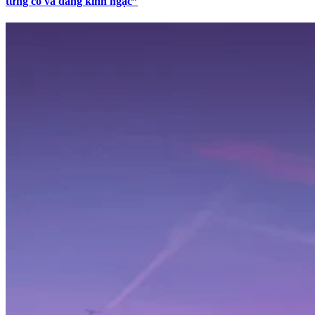
từng có và đáng kinh ngạc”