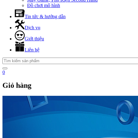
Đồ chơi mô hình
Tin tức & hướng dẫn
Dịch vụ
Giới thiệu
Liên hệ
0
Giỏ hàng