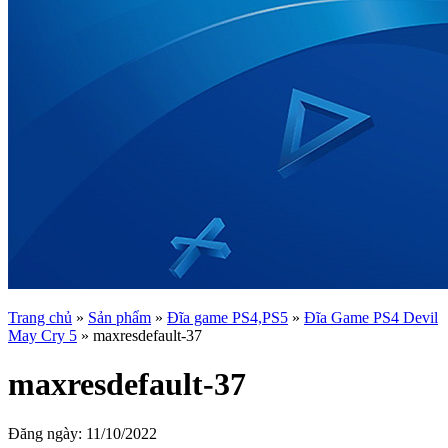
Trang chủ
»
Sản phẩm
»
Đĩa game PS4,PS5
»
Đĩa Game PS4 Devil
May Cry 5
»
maxresdefault-37
maxresdefault-37
Đăng ngày:
11/10/2022