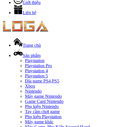
Giới thiệu
Liên hệ
Trang chủ
Sản phẩm
Playstation
Playstation Pro
Playstation 4
Playstation 5
Đĩa game PS4,PS5
Xbox
Nintendo
Máy game Nintendo
Game Card Nintendo
Phụ kiện Nintendo
Tay cầm chơi game
Phụ kiện Playstation
Máy game khác
Máy Game, Phụ Kiện Second Hand