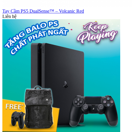
Tay Cầm PS5 DualSense™ – Volcanic Red
Liên hệ