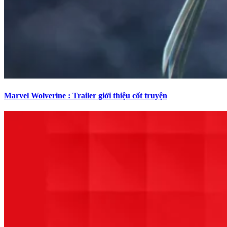
Marvel Wolverine : Trailer giới thiệu cốt truyện