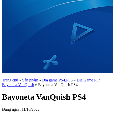
Trang chủ
»
Sản phẩm
»
Đĩa game PS4,PS5
»
Đĩa Game PS4
Bayoneta VanQuish
»
Bayoneta VanQuish PS4
Bayoneta VanQuish PS4
Đăng ngày:
11/10/2022