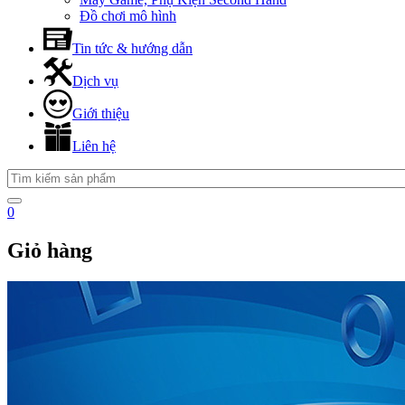
Đồ chơi mô hình
Tin tức & hướng dẫn
Dịch vụ
Giới thiệu
Liên hệ
0
Giỏ hàng