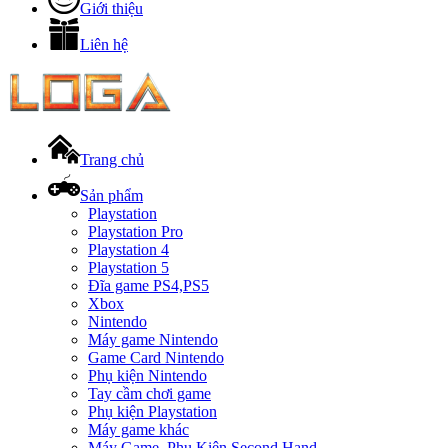
Giới thiệu
Liên hệ
Trang chủ
Sản phẩm
Playstation
Playstation Pro
Playstation 4
Playstation 5
Đĩa game PS4,PS5
Xbox
Nintendo
Máy game Nintendo
Game Card Nintendo
Phụ kiện Nintendo
Tay cầm chơi game
Phụ kiện Playstation
Máy game khác
Máy Game, Phụ Kiện Second Hand