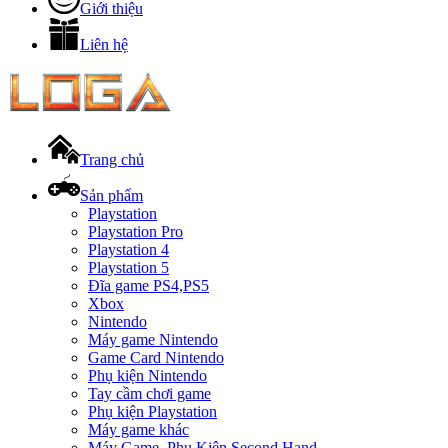
Giới thiệu
Liên hệ
Trang chủ
Sản phẩm
Playstation
Playstation Pro
Playstation 4
Playstation 5
Đĩa game PS4,PS5
Xbox
Nintendo
Máy game Nintendo
Game Card Nintendo
Phụ kiện Nintendo
Tay cầm chơi game
Phụ kiện Playstation
Máy game khác
Máy Game, Phụ Kiện Second Hand