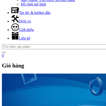
Đồ chơi mô hình
Tin tức & hướng dẫn
Dịch vụ
Giới thiệu
Liên hệ
0
Giỏ hàng