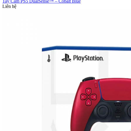
Tay Cầm PS5 DualSense™ – Cobalt Blue
Liên hệ