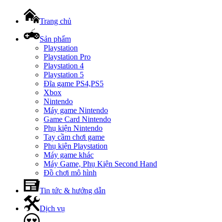
Trang chủ
Sản phẩm
Playstation
Playstation Pro
Playstation 4
Playstation 5
Đĩa game PS4,PS5
Xbox
Nintendo
Máy game Nintendo
Game Card Nintendo
Phụ kiện Nintendo
Tay cầm chơi game
Phụ kiện Playstation
Máy game khác
Máy Game, Phụ Kiện Second Hand
Đồ chơi mô hình
Tin tức & hướng dẫn
Dịch vụ