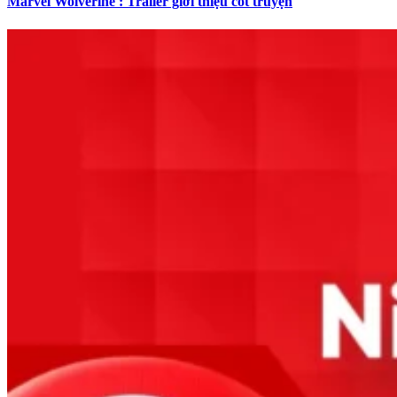
Marvel Wolverine : Trailer giới thiệu cốt truyện