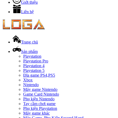
Giới thiệu
Liên hệ
Trang chủ
Sản phẩm
Playstation
Playstation Pro
Playstation 4
Playstation 5
Đĩa game PS4,PS5
Xbox
Nintendo
Máy game Nintendo
Game Card Nintendo
Phụ kiện Nintendo
Tay cầm chơi game
Phụ kiện Playstation
Máy game khác
Máy Game, Phụ Kiện Second Hand