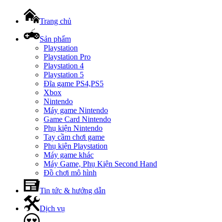
Trang chủ
Sản phẩm
Playstation
Playstation Pro
Playstation 4
Playstation 5
Đĩa game PS4,PS5
Xbox
Nintendo
Máy game Nintendo
Game Card Nintendo
Phụ kiện Nintendo
Tay cầm chơi game
Phụ kiện Playstation
Máy game khác
Máy Game, Phụ Kiện Second Hand
Đồ chơi mô hình
Tin tức & hướng dẫn
Dịch vụ