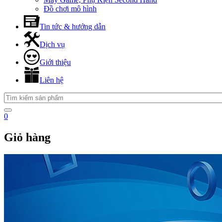
Đồ chơi mô hình
Tin tức & hướng dẫn
Dịch vụ
Giới thiệu
Liên hệ
0
Giỏ hàng