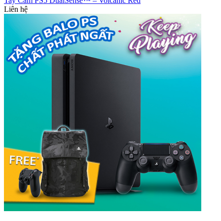
Tay Cầm PS5 DualSense™ – Volcanic Red
Liên hệ