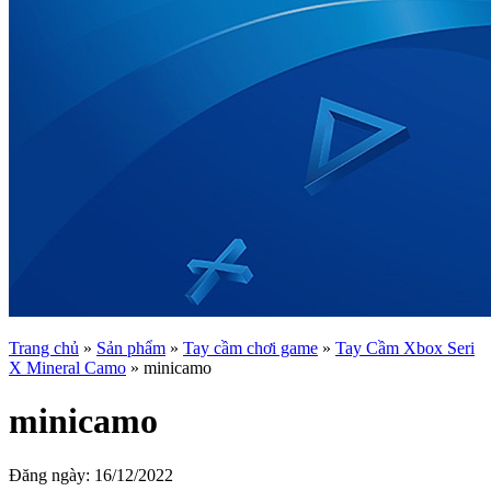
Trang chủ
»
Sản phẩm
»
Tay cầm chơi game
»
Tay Cầm Xbox Seri
X Mineral Camo
»
minicamo
minicamo
Đăng ngày:
16/12/2022