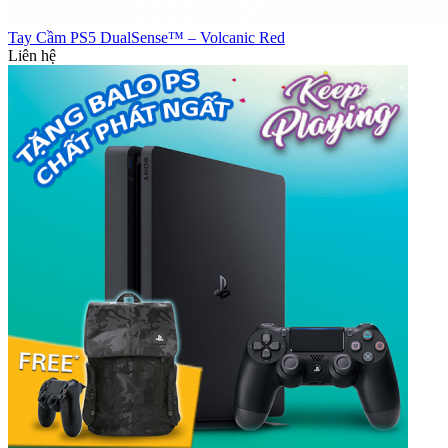
Tay Cầm PS5 DualSense™ – Volcanic Red
Liên hệ