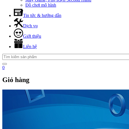
Đồ chơi mô hình
Tin tức & hướng dẫn
Dịch vụ
Giới thiệu
Liên hệ
0
Giỏ hàng