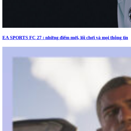
EA SPORTS FC 27 : những điểm mới, lối chơi và mọi thông tin