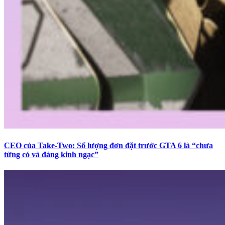
CEO của Take-Two: Số lượng đơn đặt trước GTA 6 là “chưa
từng có và đáng kinh ngạc”