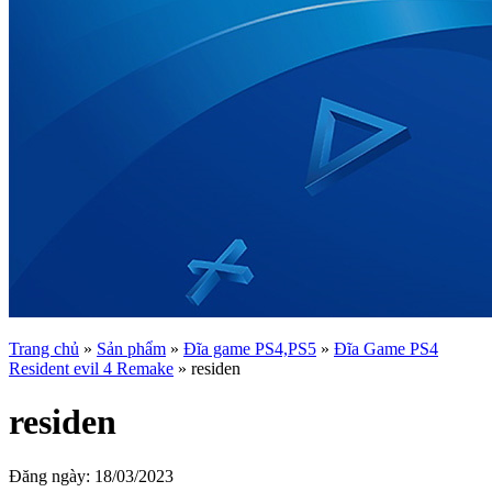
Trang chủ
»
Sản phẩm
»
Đĩa game PS4,PS5
»
Đĩa Game PS4
Resident evil 4 Remake
»
residen
residen
Đăng ngày:
18/03/2023