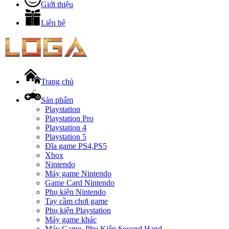
Giới thiệu
Liên hệ
Trang chủ
Sản phẩm
Playstation
Playstation Pro
Playstation 4
Playstation 5
Đĩa game PS4,PS5
Xbox
Nintendo
Máy game Nintendo
Game Card Nintendo
Phụ kiện Nintendo
Tay cầm chơi game
Phụ kiện Playstation
Máy game khác
Máy Game, Phụ Kiện Second Hand