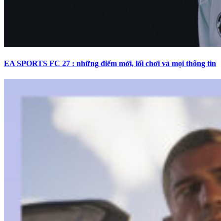
EA SPORTS FC 27 : những điểm mới, lối chơi và mọi thông tin