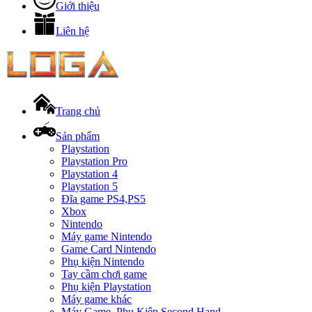
Giới thiệu
Liên hệ
Trang chủ
Sản phẩm
Playstation
Playstation Pro
Playstation 4
Playstation 5
Đĩa game PS4,PS5
Xbox
Nintendo
Máy game Nintendo
Game Card Nintendo
Phụ kiện Nintendo
Tay cầm chơi game
Phụ kiện Playstation
Máy game khác
Máy Game, Phụ Kiện Second Hand