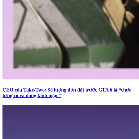
CEO của Take-Two: Số lượng đơn đặt trước GTA 6 là “chưa
từng có và đáng kinh ngạc”