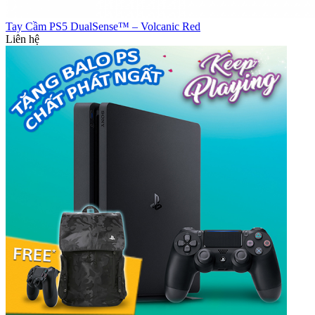
Tay Cầm PS5 DualSense™ – Volcanic Red
Liên hệ