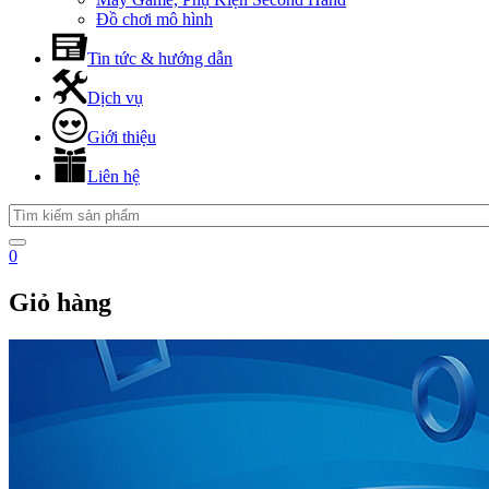
Đồ chơi mô hình
Tin tức & hướng dẫn
Dịch vụ
Giới thiệu
Liên hệ
0
Giỏ hàng