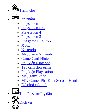
Trang chủ
Sản phẩm
Playstation
Playstation Pro
Playstation 4
Playstation 5
Đĩa game PS4,PS5
Xbox
Nintendo
Máy game Nintendo
Game Card Nintendo
Phụ kiện Nintendo
Tay cầm chơi game
Phụ kiện Playstation
Máy game khác
Máy Game, Phụ Kiện Second Hand
Đồ chơi mô hình
Tin tức & hướng dẫn
Dịch vụ