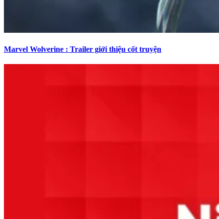
Marvel Wolverine : Trailer giới thiệu cốt truyện