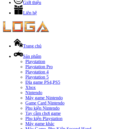
Giới thiệu
Liên hệ
Trang chủ
Sản phẩm
Playstation
Playstation Pro
Playstation 4
Playstation 5
Đĩa game PS4,PS5
Xbox
Nintendo
Máy game Nintendo
Game Card Nintendo
Phụ kiện Nintendo
Tay cầm chơi game
Phụ kiện Playstation
Máy game khác
Máy Game, Phụ Kiện Second Hand