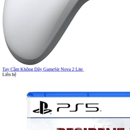
Tay Cầm Không Dây GameSir Nova 2 Lite
Liên hệ