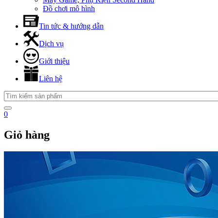
Đồ chơi mô hình
Tin tức & hướng dẫn
Dịch vụ
Giới thiệu
Liên hệ
0
Giỏ hàng