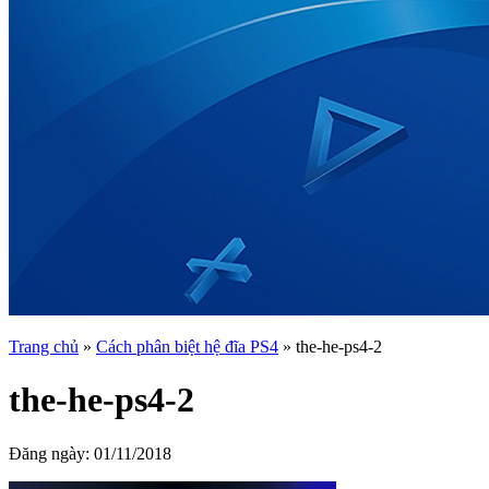
Trang chủ
»
Cách phân biệt hệ đĩa PS4
»
the-he-ps4-2
the-he-ps4-2
Đăng ngày:
01/11/2018