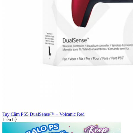
Tay Cầm PS5 DualSense™ – Volcanic Red
Liên hệ