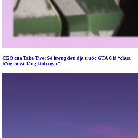
CEO của Take-Two: Số lượng đơn đặt trước GTA 6 là “chưa
từng có và đáng kinh ngạc”