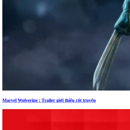
Marvel Wolverine : Trailer giới thiệu cốt truyện