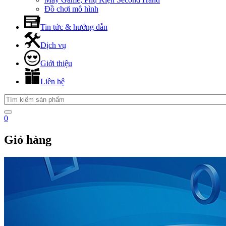
Đồ chơi mô hình
Tin tức & hướng dẫn
Dịch vụ
Giới thiệu
Liên hệ
0
Giỏ hàng