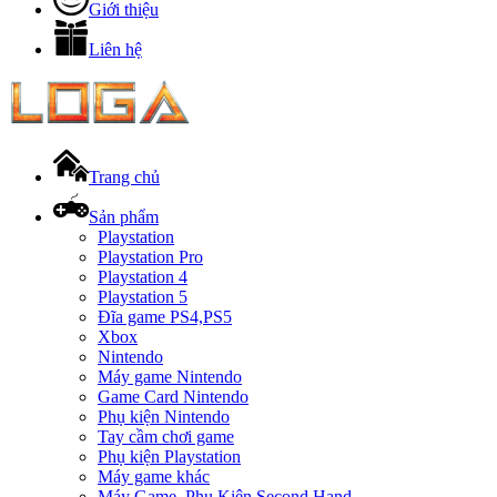
Giới thiệu
Liên hệ
Trang chủ
Sản phẩm
Playstation
Playstation Pro
Playstation 4
Playstation 5
Đĩa game PS4,PS5
Xbox
Nintendo
Máy game Nintendo
Game Card Nintendo
Phụ kiện Nintendo
Tay cầm chơi game
Phụ kiện Playstation
Máy game khác
Máy Game, Phụ Kiện Second Hand