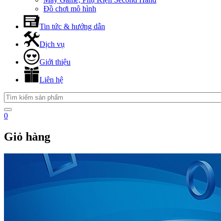
Đồ chơi mô hình
Tin tức & hướng dẫn
Dịch vụ
Giới thiệu
Liên hệ
0
Giỏ hàng