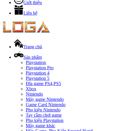
Giới thiệu
Liên hệ
Trang chủ
Sản phẩm
Playstation
Playstation Pro
Playstation 4
Playstation 5
Đĩa game PS4,PS5
Xbox
Nintendo
Máy game Nintendo
Game Card Nintendo
Phụ kiện Nintendo
Tay cầm chơi game
Phụ kiện Playstation
Máy game khác
Máy Game, Phụ Kiện Second Hand