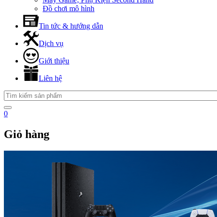
Đồ chơi mô hình
Tin tức & hướng dẫn
Dịch vụ
Giới thiệu
Liên hệ
0
Giỏ hàng