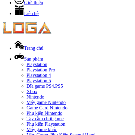
Giới thiệu
Liên hệ
Trang chủ
Sản phẩm
Playstation
Playstation Pro
Playstation 4
Playstation 5
Đĩa game PS4,PS5
Xbox
Nintendo
Máy game Nintendo
Game Card Nintendo
Phụ kiện Nintendo
Tay cầm chơi game
Phụ kiện Playstation
Máy game khác
Máy Game, Phụ Kiện Second Hand