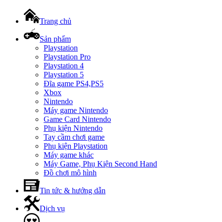
Trang chủ
Sản phẩm
Playstation
Playstation Pro
Playstation 4
Playstation 5
Đĩa game PS4,PS5
Xbox
Nintendo
Máy game Nintendo
Game Card Nintendo
Phụ kiện Nintendo
Tay cầm chơi game
Phụ kiện Playstation
Máy game khác
Máy Game, Phụ Kiện Second Hand
Đồ chơi mô hình
Tin tức & hướng dẫn
Dịch vụ