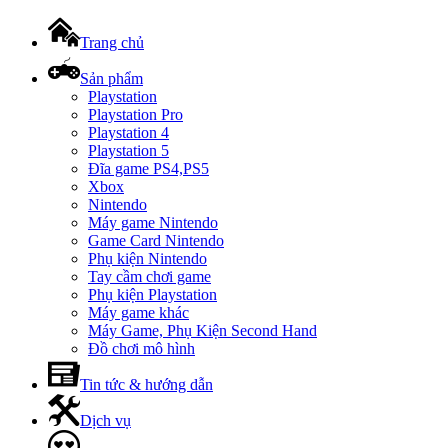
Trang chủ
Sản phẩm
Playstation
Playstation Pro
Playstation 4
Playstation 5
Đĩa game PS4,PS5
Xbox
Nintendo
Máy game Nintendo
Game Card Nintendo
Phụ kiện Nintendo
Tay cầm chơi game
Phụ kiện Playstation
Máy game khác
Máy Game, Phụ Kiện Second Hand
Đồ chơi mô hình
Tin tức & hướng dẫn
Dịch vụ