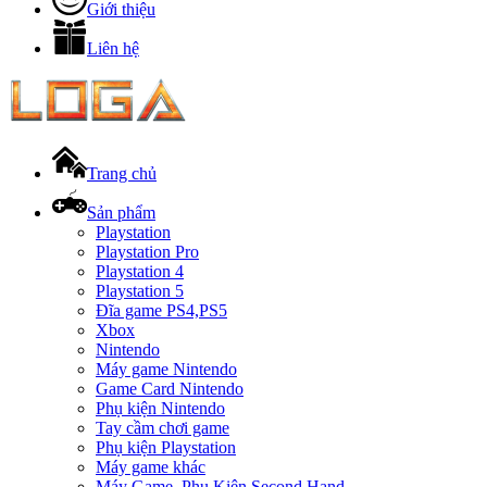
Giới thiệu
Liên hệ
Trang chủ
Sản phẩm
Playstation
Playstation Pro
Playstation 4
Playstation 5
Đĩa game PS4,PS5
Xbox
Nintendo
Máy game Nintendo
Game Card Nintendo
Phụ kiện Nintendo
Tay cầm chơi game
Phụ kiện Playstation
Máy game khác
Máy Game, Phụ Kiện Second Hand