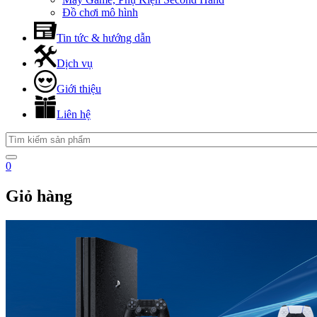
Đồ chơi mô hình
Tin tức & hướng dẫn
Dịch vụ
Giới thiệu
Liên hệ
0
Giỏ hàng