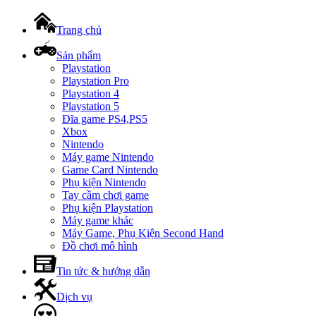
Trang chủ
Sản phẩm
Playstation
Playstation Pro
Playstation 4
Playstation 5
Đĩa game PS4,PS5
Xbox
Nintendo
Máy game Nintendo
Game Card Nintendo
Phụ kiện Nintendo
Tay cầm chơi game
Phụ kiện Playstation
Máy game khác
Máy Game, Phụ Kiện Second Hand
Đồ chơi mô hình
Tin tức & hướng dẫn
Dịch vụ