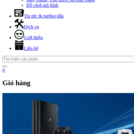
Đồ chơi mô hình
Tin tức & hướng dẫn
Dịch vụ
Giới thiệu
Liên hệ
0
Giỏ hàng