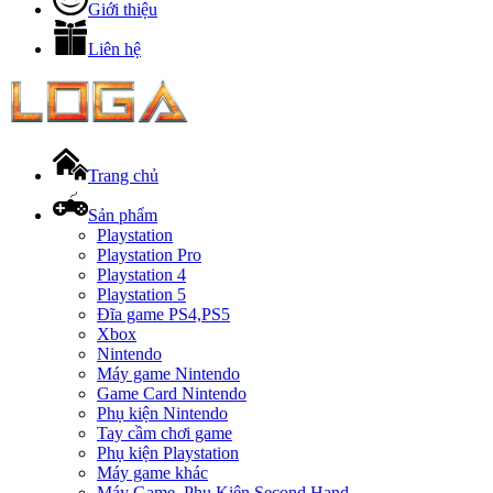
Giới thiệu
Liên hệ
Trang chủ
Sản phẩm
Playstation
Playstation Pro
Playstation 4
Playstation 5
Đĩa game PS4,PS5
Xbox
Nintendo
Máy game Nintendo
Game Card Nintendo
Phụ kiện Nintendo
Tay cầm chơi game
Phụ kiện Playstation
Máy game khác
Máy Game, Phụ Kiện Second Hand