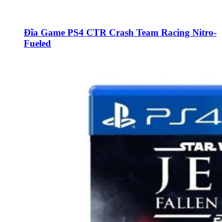
Đĩa Game PS4 CTR Crash Team Racing Nitro-
Fueled