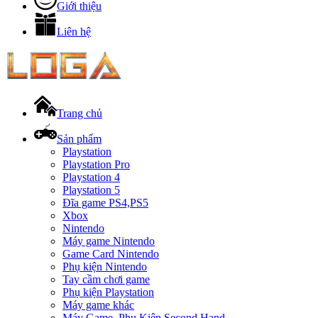
Giới thiệu
Liên hệ
Trang chủ
Sản phẩm
Playstation
Playstation Pro
Playstation 4
Playstation 5
Đĩa game PS4,PS5
Xbox
Nintendo
Máy game Nintendo
Game Card Nintendo
Phụ kiện Nintendo
Tay cầm chơi game
Phụ kiện Playstation
Máy game khác
Máy Game, Phụ Kiện Second Hand