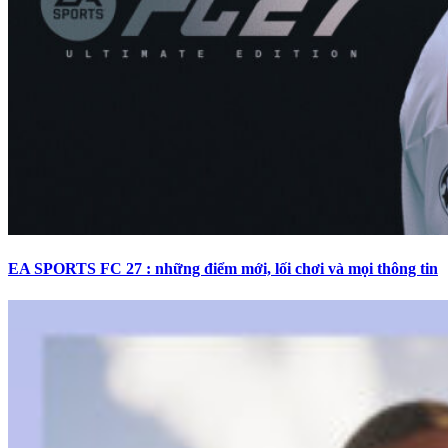
EA SPORTS FC 27 : những điểm mới, lối chơi và mọi thông tin