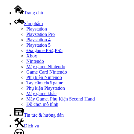
Trang chủ
Sản phẩm
Playstation
Playstation Pro
Playstation 4
Playstation 5
Đĩa game PS4,PS5
Xbox
Nintendo
Máy game Nintendo
Game Card Nintendo
Phụ kiện Nintendo
Tay cầm chơi game
Phụ kiện Playstation
Máy game khác
Máy Game, Phụ Kiện Second Hand
Đồ chơi mô hình
Tin tức & hướng dẫn
Dịch vụ