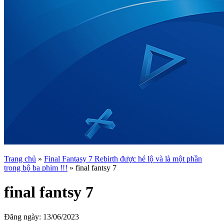
Trang chủ
»
Final Fantasy 7 Rebirth được hé lộ và là một phần
trong bộ ba phim !!!
»
final fantsy 7
final fantsy 7
Đăng ngày:
13/06/2023