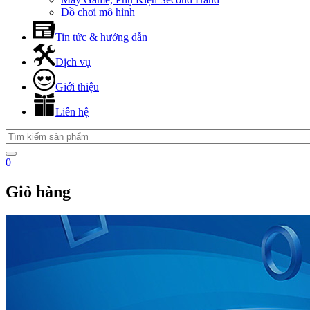
Đồ chơi mô hình
Tin tức & hướng dẫn
Dịch vụ
Giới thiệu
Liên hệ
0
Giỏ hàng