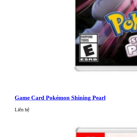
Game Card Pokémon Shining Pearl
Liên hệ