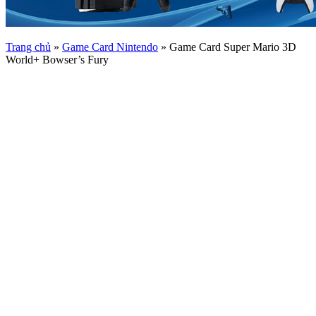
Trang chủ
»
Game Card Nintendo
»
Game Card Super Mario 3D
World+ Bowser’s Fury