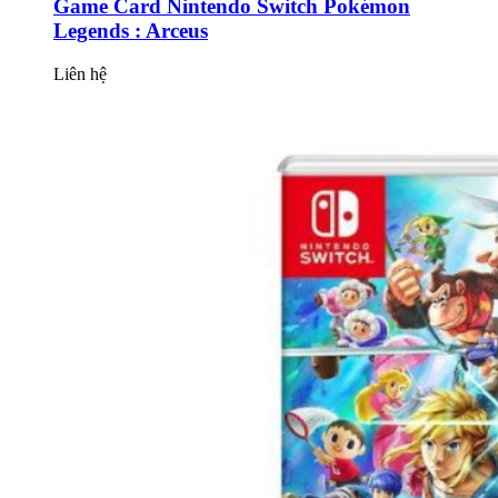
Game Card Nintendo Switch Pokémon
Legends : Arceus
Liên hệ