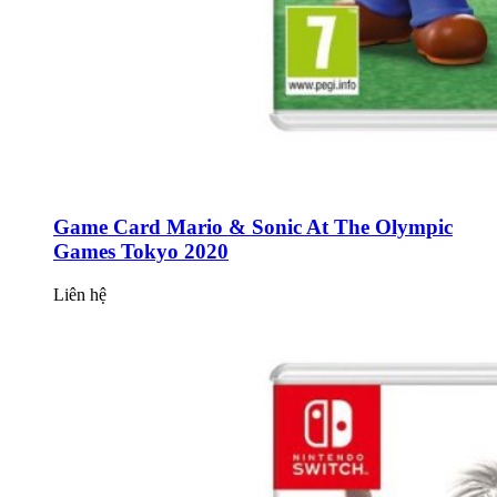
Game Card Mario & Sonic At The Olympic
Games Tokyo 2020
Liên hệ