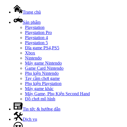
Trang chủ
Sản phẩm
Playstation
Playstation Pro
Playstation 4
Playstation 5
Đĩa game PS4,PS5
Xbox
Nintendo
Máy game Nintendo
Game Card Nintendo
Phụ kiện Nintendo
Tay cầm chơi game
Phụ kiện Playstation
Máy game khác
Máy Game, Phụ Kiện Second Hand
Đồ chơi mô hình
Tin tức & hướng dẫn
Dịch vụ