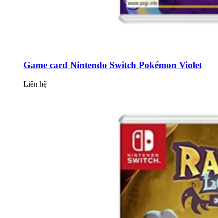
Game card Nintendo Switch Pokémon Violet
Liên hệ