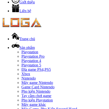
Giới thiệu
Liên hệ
Trang chủ
Sản phẩm
Playstation
Playstation Pro
Playstation 4
Playstation 5
Đĩa game PS4,PS5
Xbox
Nintendo
Máy game Nintendo
Game Card Nintendo
Phụ kiện Nintendo
Tay cầm chơi game
Phụ kiện Playstation
Máy game khác
Máy Game, Phụ Kiện Second Hand