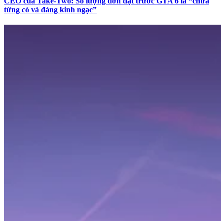
CEO của Take-Two: Số lượng đơn đặt trước GTA 6 là “chưa
từng có và đáng kinh ngạc”