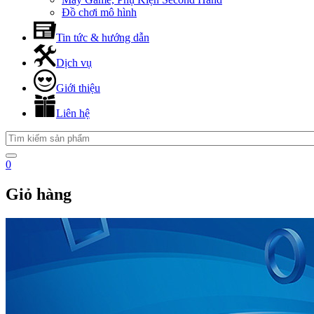
Đồ chơi mô hình
Tin tức & hướng dẫn
Dịch vụ
Giới thiệu
Liên hệ
0
Giỏ hàng