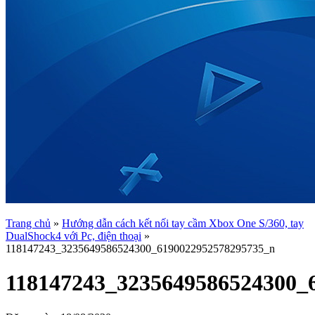
Trang chủ
»
Hướng dẫn cách kết nối tay cầm Xbox One S/360, tay
DualShock4 với Pc, điện thoại
»
118147243_3235649586524300_6190022952578295735_n
118147243_3235649586524300_