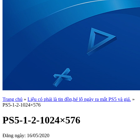
Trang chủ
»
Liệu có phải là tin đồn,hé lộ ngày ra mắt PS5 và giá.
»
PS5-1-2-1024×576
PS5-1-2-1024×576
Đăng ngày:
16/05/2020