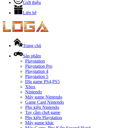
Giới thiệu
Liên hệ
Trang chủ
Sản phẩm
Playstation
Playstation Pro
Playstation 4
Playstation 5
Đĩa game PS4,PS5
Xbox
Nintendo
Máy game Nintendo
Game Card Nintendo
Phụ kiện Nintendo
Tay cầm chơi game
Phụ kiện Playstation
Máy game khác
Máy Game, Phụ Kiện Second Hand