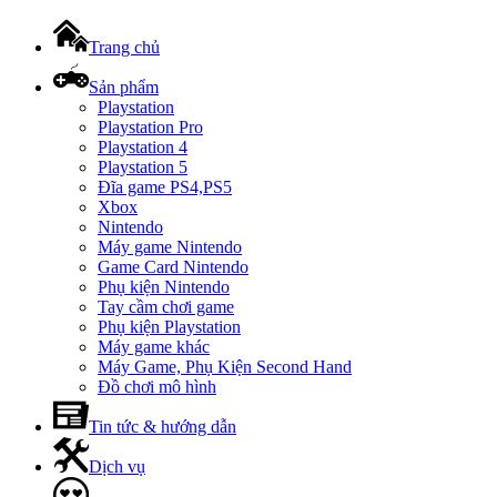
Trang chủ
Sản phẩm
Playstation
Playstation Pro
Playstation 4
Playstation 5
Đĩa game PS4,PS5
Xbox
Nintendo
Máy game Nintendo
Game Card Nintendo
Phụ kiện Nintendo
Tay cầm chơi game
Phụ kiện Playstation
Máy game khác
Máy Game, Phụ Kiện Second Hand
Đồ chơi mô hình
Tin tức & hướng dẫn
Dịch vụ