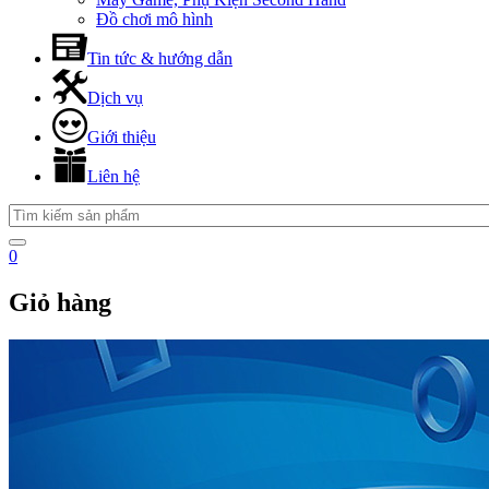
Đồ chơi mô hình
Tin tức & hướng dẫn
Dịch vụ
Giới thiệu
Liên hệ
0
Giỏ hàng