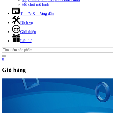
Đồ chơi mô hình
Tin tức & hướng dẫn
Dịch vụ
Giới thiệu
Liên hệ
0
Giỏ hàng