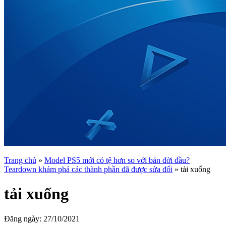
Trang chủ
»
Model PS5 mới có tệ hơn so với bản đời đầu?
Teardown khám phá các thành phần đã được sửa đổi
»
tải xuống
tải xuống
Đăng ngày:
27/10/2021