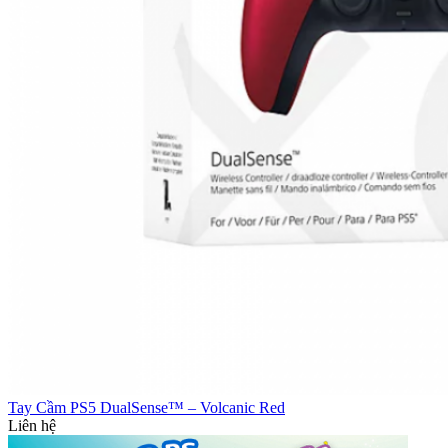
Tay Cầm PS5 DualSense™ – Volcanic Red
Liên hệ