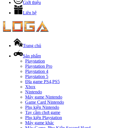
Giới thiệu
Liên hệ
Trang chủ
Sản phẩm
Playstation
Playstation Pro
Playstation 4
Playstation 5
Đĩa game PS4,PS5
Xbox
Nintendo
Máy game Nintendo
Game Card Nintendo
Phụ kiện Nintendo
Tay cầm chơi game
Phụ kiện Playstation
Máy game khác
Máy Game, Phụ Kiện Second Hand