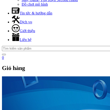
Đồ chơi mô hình
Tin tức & hướng dẫn
Dịch vụ
Giới thiệu
Liên hệ
0
Giỏ hàng