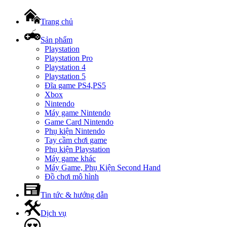
Trang chủ
Sản phẩm
Playstation
Playstation Pro
Playstation 4
Playstation 5
Đĩa game PS4,PS5
Xbox
Nintendo
Máy game Nintendo
Game Card Nintendo
Phụ kiện Nintendo
Tay cầm chơi game
Phụ kiện Playstation
Máy game khác
Máy Game, Phụ Kiện Second Hand
Đồ chơi mô hình
Tin tức & hướng dẫn
Dịch vụ