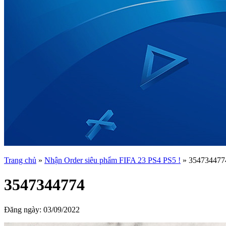
Trang chủ
»
Nhận Order siêu phẩm FIFA 23 PS4 PS5 !
»
354734477
3547344774
Đăng ngày:
03/09/2022