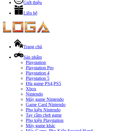
Giới thiệu
Liên hệ
Trang chủ
Sản phẩm
Playstation
Playstation Pro
Playstation 4
Playstation 5
Đĩa game PS4,PS5
Xbox
Nintendo
Máy game Nintendo
Game Card Nintendo
Phụ kiện Nintendo
Tay cầm chơi game
Phụ kiện Playstation
Máy game khác
Máy Game, Phụ Kiện Second Hand