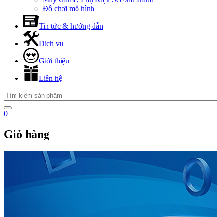
Đồ chơi mô hình
Tin tức & hướng dẫn
Dịch vụ
Giới thiệu
Liên hệ
0
Giỏ hàng