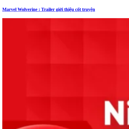
Marvel Wolverine : Trailer giới thiệu cốt truyện