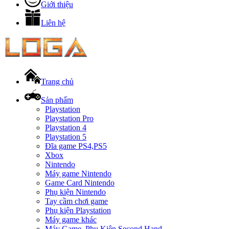
Giới thiệu
Liên hệ
Trang chủ
Sản phẩm
Playstation
Playstation Pro
Playstation 4
Playstation 5
Đĩa game PS4,PS5
Xbox
Nintendo
Máy game Nintendo
Game Card Nintendo
Phụ kiện Nintendo
Tay cầm chơi game
Phụ kiện Playstation
Máy game khác
Máy Game, Phụ Kiện Second Hand