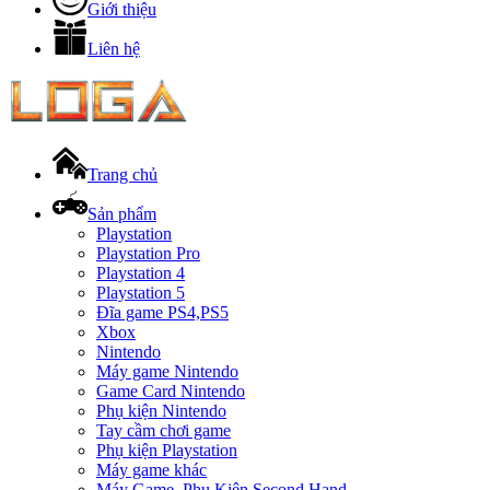
Giới thiệu
Liên hệ
Trang chủ
Sản phẩm
Playstation
Playstation Pro
Playstation 4
Playstation 5
Đĩa game PS4,PS5
Xbox
Nintendo
Máy game Nintendo
Game Card Nintendo
Phụ kiện Nintendo
Tay cầm chơi game
Phụ kiện Playstation
Máy game khác
Máy Game, Phụ Kiện Second Hand