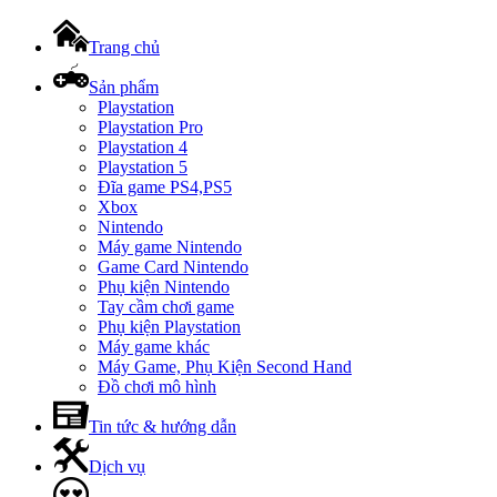
Trang chủ
Sản phẩm
Playstation
Playstation Pro
Playstation 4
Playstation 5
Đĩa game PS4,PS5
Xbox
Nintendo
Máy game Nintendo
Game Card Nintendo
Phụ kiện Nintendo
Tay cầm chơi game
Phụ kiện Playstation
Máy game khác
Máy Game, Phụ Kiện Second Hand
Đồ chơi mô hình
Tin tức & hướng dẫn
Dịch vụ