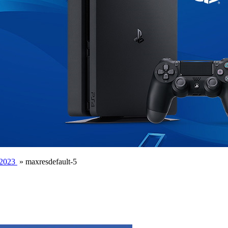
-2023
»
maxresdefault-5