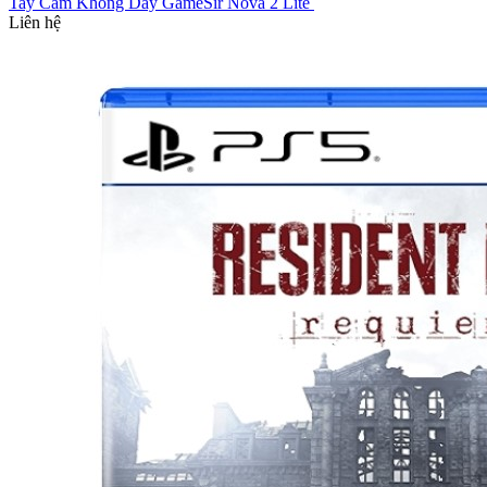
Tay Cầm Không Dây GameSir Nova 2 Lite
Liên hệ