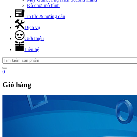
Đồ chơi mô hình
Tin tức & hướng dẫn
Dịch vụ
Giới thiệu
Liên hệ
0
Giỏ hàng