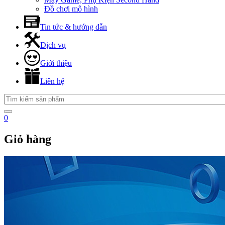
Đồ chơi mô hình
Tin tức & hướng dẫn
Dịch vụ
Giới thiệu
Liên hệ
0
Giỏ hàng