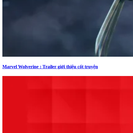
Marvel Wolverine : Trailer giới thiệu cốt truyện