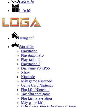
Giới thiệu
Liên hệ
Trang chủ
Sản phẩm
Playstation
Playstation Pro
Playstation 4
Playstation 5
Đĩa game PS4,PS5
Xbox
Nintendo
Máy game Nintendo
Game Card Nintendo
Phụ kiện Nintendo
Tay cầm chơi game
Phụ kiện Playstation
Máy game khác
Máy Game, Phụ Kiện Second Hand