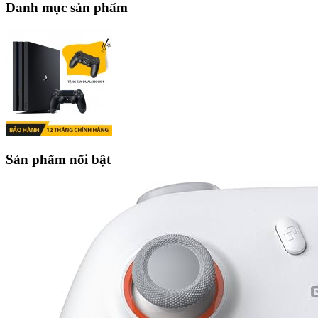
Danh mục sản phẩm
Sản phẩm nổi bật