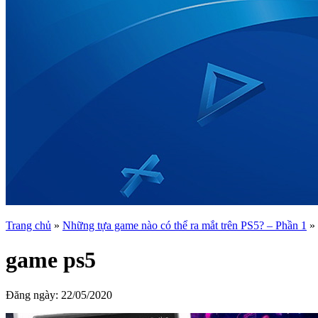
Trang chủ
»
Những tựa game nào có thể ra mắt trên PS5? – Phần 1
»
game ps5
Đăng ngày:
22/05/2020