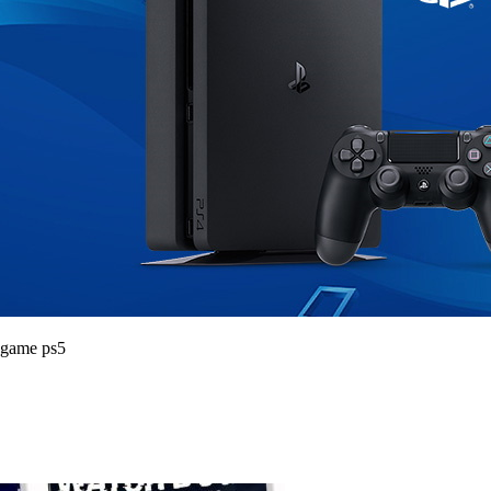
game ps5