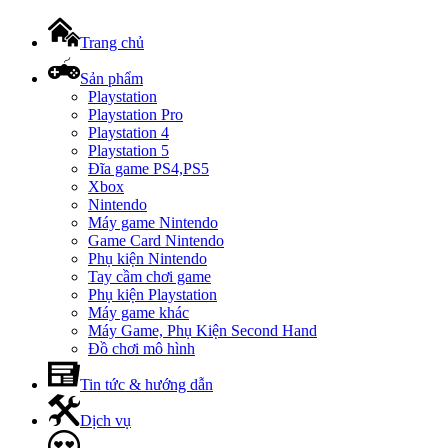
Trang chủ
Sản phẩm
Playstation
Playstation Pro
Playstation 4
Playstation 5
Đĩa game PS4,PS5
Xbox
Nintendo
Máy game Nintendo
Game Card Nintendo
Phụ kiện Nintendo
Tay cầm chơi game
Phụ kiện Playstation
Máy game khác
Máy Game, Phụ Kiện Second Hand
Đồ chơi mô hình
Tin tức & hướng dẫn
Dịch vụ