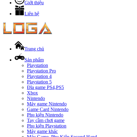
Giới thiệu
Liên hệ
Trang chủ
Sản phẩm
Playstation
Playstation Pro
Playstation 4
Playstation 5
Đĩa game PS4,PS5
Xbox
Nintendo
Máy game Nintendo
Game Card Nintendo
Phụ kiện Nintendo
Tay cầm chơi game
Phụ kiện Playstation
Máy game khác
Máy Game, Phụ Kiện Second Hand