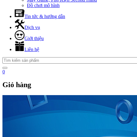
Đồ chơi mô hình
Tin tức & hướng dẫn
Dịch vụ
Giới thiệu
Liên hệ
0
Giỏ hàng