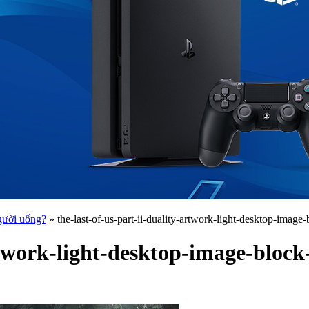
gười uống?
»
the-last-of-us-part-ii-duality-artwork-light-desktop-imag
artwork-light-desktop-image-bloc