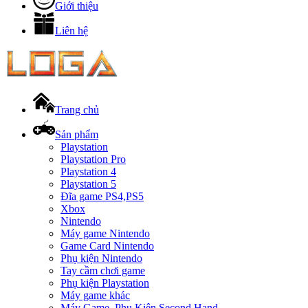
Giới thiệu
Liên hệ
Trang chủ
Sản phẩm
Playstation
Playstation Pro
Playstation 4
Playstation 5
Đĩa game PS4,PS5
Xbox
Nintendo
Máy game Nintendo
Game Card Nintendo
Phụ kiện Nintendo
Tay cầm chơi game
Phụ kiện Playstation
Máy game khác
Máy Game, Phụ Kiện Second Hand