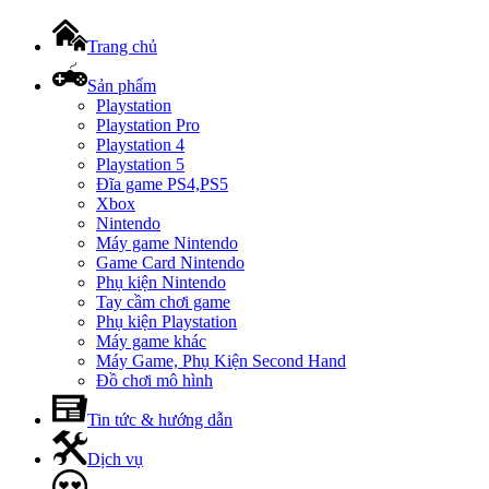
Trang chủ
Sản phẩm
Playstation
Playstation Pro
Playstation 4
Playstation 5
Đĩa game PS4,PS5
Xbox
Nintendo
Máy game Nintendo
Game Card Nintendo
Phụ kiện Nintendo
Tay cầm chơi game
Phụ kiện Playstation
Máy game khác
Máy Game, Phụ Kiện Second Hand
Đồ chơi mô hình
Tin tức & hướng dẫn
Dịch vụ