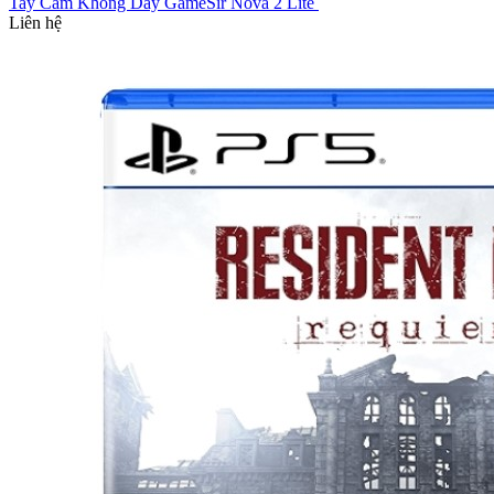
Tay Cầm Không Dây GameSir Nova 2 Lite
Liên hệ