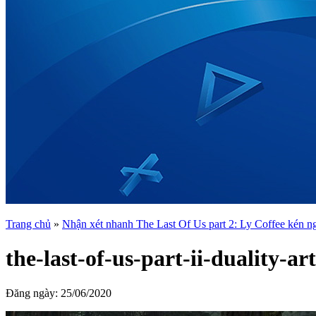
Trang chủ
»
Nhận xét nhanh The Last Of Us part 2: Ly Coffee kén n
the-last-of-us-part-ii-duality-
Đăng ngày:
25/06/2020