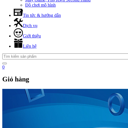
Đồ chơi mô hình
Tin tức & hướng dẫn
Dịch vụ
Giới thiệu
Liên hệ
0
Giỏ hàng