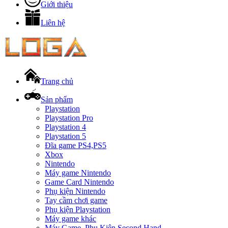
Giới thiệu
Liên hệ
Trang chủ
Sản phẩm
Playstation
Playstation Pro
Playstation 4
Playstation 5
Đĩa game PS4,PS5
Xbox
Nintendo
Máy game Nintendo
Game Card Nintendo
Phụ kiện Nintendo
Tay cầm chơi game
Phụ kiện Playstation
Máy game khác
Máy Game, Phụ Kiện Second Hand