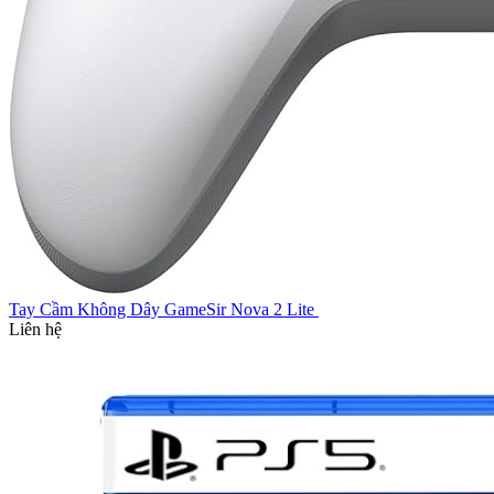
Tay Cầm Không Dây GameSir Nova 2 Lite
Liên hệ