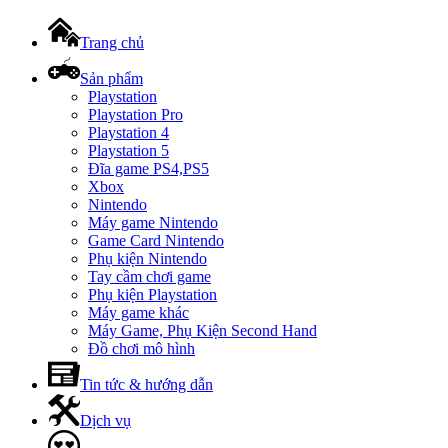
Trang chủ
Sản phẩm
Playstation
Playstation Pro
Playstation 4
Playstation 5
Đĩa game PS4,PS5
Xbox
Nintendo
Máy game Nintendo
Game Card Nintendo
Phụ kiện Nintendo
Tay cầm chơi game
Phụ kiện Playstation
Máy game khác
Máy Game, Phụ Kiện Second Hand
Đồ chơi mô hình
Tin tức & hướng dẫn
Dịch vụ