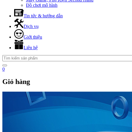
Đồ chơi mô hình
Tin tức & hướng dẫn
Dịch vụ
Giới thiệu
Liên hệ
0
Giỏ hàng