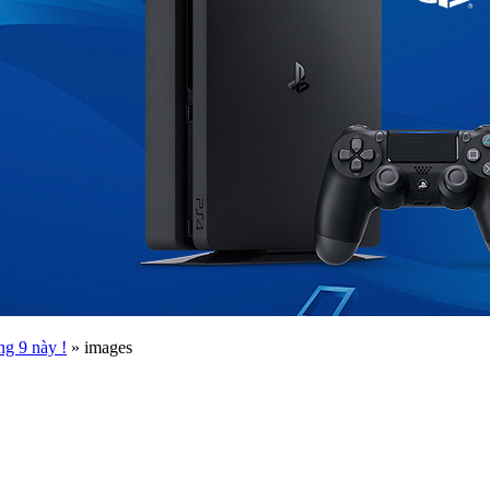
ng 9 này !
»
images