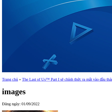
Trang chủ
»
The Last of Us™ Part I sẽ chính thức ra mắt vào đầu thá
images
Đăng ngày:
01/09/2022