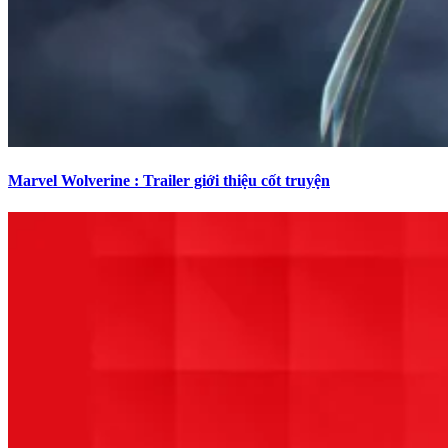
Marvel Wolverine : Trailer giới thiệu cốt truyện