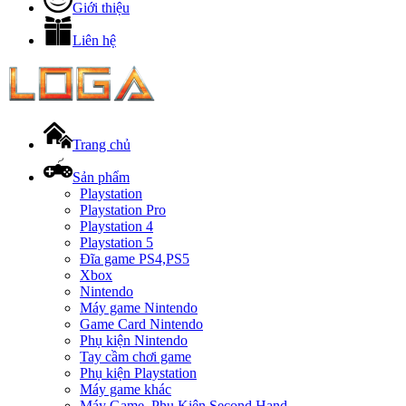
Giới thiệu
Liên hệ
Trang chủ
Sản phẩm
Playstation
Playstation Pro
Playstation 4
Playstation 5
Đĩa game PS4,PS5
Xbox
Nintendo
Máy game Nintendo
Game Card Nintendo
Phụ kiện Nintendo
Tay cầm chơi game
Phụ kiện Playstation
Máy game khác
Máy Game, Phụ Kiện Second Hand