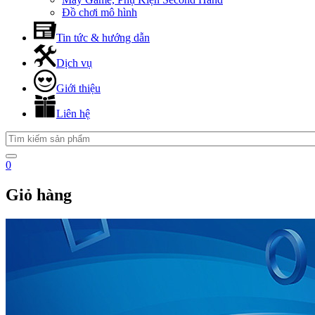
Đồ chơi mô hình
Tin tức & hướng dẫn
Dịch vụ
Giới thiệu
Liên hệ
0
Giỏ hàng