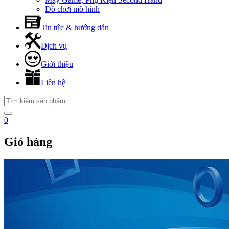
Đồ chơi mô hình
Tin tức & hướng dẫn
Dịch vụ
Giới thiệu
Liên hệ
0
Giỏ hàng