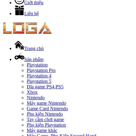
Giới thiệu
Liên hệ
Trang chủ
Sản phẩm
Playstation
Playstation Pro
Playstation 4
Playstation 5
Đĩa game PS4,PS5
Xbox
Nintendo
Máy game Nintendo
Game Card Nintendo
Phụ kiện Nintendo
Tay cầm chơi game
Phụ kiện Playstation
Máy game khác
Máy Game, Phụ Kiện Second Hand