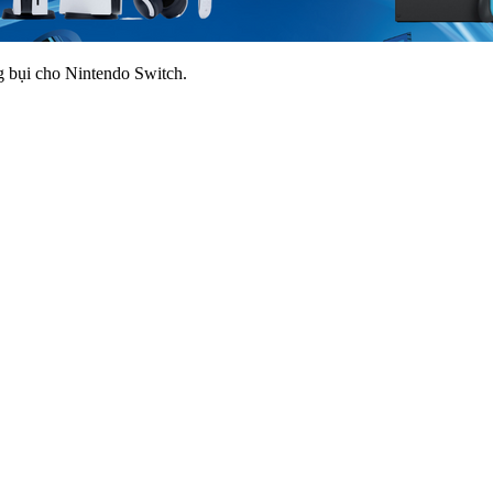
g bụi cho Nintendo Switch.