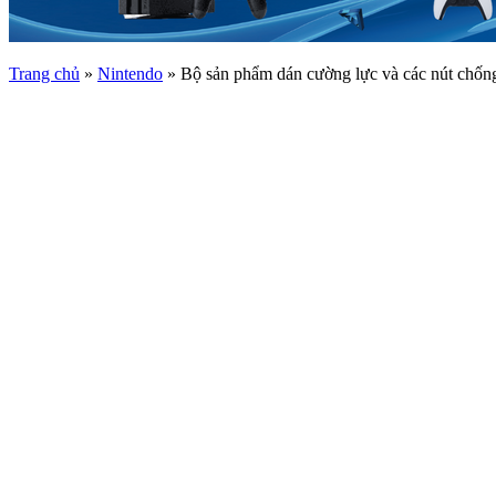
Trang chủ
»
Nintendo
»
Bộ sản phẩm dán cường lực và các nút chốn