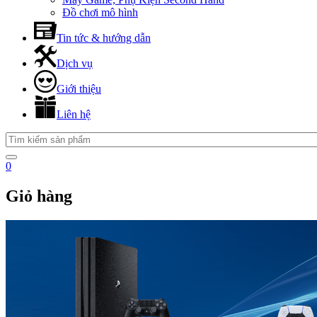
Đồ chơi mô hình
Tin tức & hướng dẫn
Dịch vụ
Giới thiệu
Liên hệ
0
Giỏ hàng