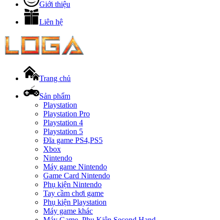
Giới thiệu
Liên hệ
Trang chủ
Sản phẩm
Playstation
Playstation Pro
Playstation 4
Playstation 5
Đĩa game PS4,PS5
Xbox
Nintendo
Máy game Nintendo
Game Card Nintendo
Phụ kiện Nintendo
Tay cầm chơi game
Phụ kiện Playstation
Máy game khác
Máy Game, Phụ Kiện Second Hand