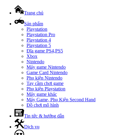
Trang chủ
Sản phẩm
Playstation
Playstation Pro
Playstation 4
Playstation 5
Đĩa game PS4,PS5
Xbox
Nintendo
Máy game Nintendo
Game Card Nintendo
Phụ kiện Nintendo
Tay cầm chơi game
Phụ kiện Playstation
Máy game khác
Máy Game, Phụ Kiện Second Hand
Đồ chơi mô hình
Tin tức & hướng dẫn
Dịch vụ