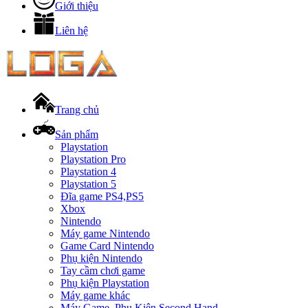
Giới thiệu
Liên hệ
Trang chủ
Sản phẩm
Playstation
Playstation Pro
Playstation 4
Playstation 5
Đĩa game PS4,PS5
Xbox
Nintendo
Máy game Nintendo
Game Card Nintendo
Phụ kiện Nintendo
Tay cầm chơi game
Phụ kiện Playstation
Máy game khác
Máy Game, Phụ Kiện Second Hand