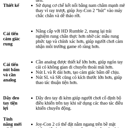
tiến.
Thiết kế
Sử dụng cơ chế kết nối bằng nam châm mạnh mẽ
thay vì ray trượt, giúp Joy-Con 2 “hút” vào máy
chắc chắn và dễ tháo rời.
Nâng cấp với HD Rumble 2, mang lại trải
Cải tiến
nghiệm rung chân thực hơn nhờ các mẫu rung
cảm giác
phức tạp và chính xác hơn, giúp người chơi cảm
rung
nhận môi trường game rõ ràng hơn.
Cần analog được thiết kế lớn hơn, giúp ngón tay
Cải tiến
cái có không gian di chuyển thoải mái hơn.
nút bấm
Nút L và R dài hơn, tạo cảm giác bấm dễ chịu.
và cần
Nút SL và SR cũng có kích thước lớn hơn, giúp
analog
thao tác thuận tiện hơn.
Dây đeo
Dây đeo tay đi kèm giúp người chơi cố định bộ
tay tiện
điều khiển trên tay khi sử dụng các thao tác điều
lợi
khiển chuyển động.
Tính
năng mới
Joy-Con 2 có thể đặt nằm ngang trên bề mặt