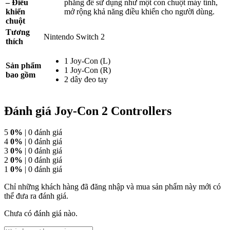
– Điều
phẳng để sử dụng như một con chuột máy tính,
khiển
mở rộng khả năng điều khiển cho người dùng.
chuột
Tương
Nintendo Switch 2
thích
1 Joy-Con (L)
Sản phẩm
1 Joy-Con (R)
bao gồm
2 dây đeo tay
Đánh giá Joy-Con 2 Controllers
5
0%
| 0 đánh giá
4
0%
| 0 đánh giá
3
0%
| 0 đánh giá
2
0%
| 0 đánh giá
1
0%
| 0 đánh giá
Chỉ những khách hàng đã đăng nhập và mua sản phẩm này mới có
thể đưa ra đánh giá.
Chưa có đánh giá nào.