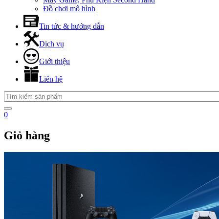
Đồ chơi mô hình
Tin tức & hướng dẫn
Dịch vụ
Giới thiệu
Liên hệ
0
Giỏ hàng