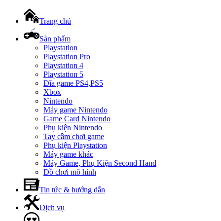
Trang chủ
Sản phẩm
Playstation
Playstation Pro
Playstation 4
Playstation 5
Đĩa game PS4,PS5
Xbox
Nintendo
Máy game Nintendo
Game Card Nintendo
Phụ kiện Nintendo
Tay cầm chơi game
Phụ kiện Playstation
Máy game khác
Máy Game, Phụ Kiện Second Hand
Đồ chơi mô hình
Tin tức & hướng dẫn
Dịch vụ