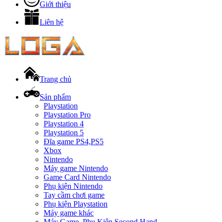
Giới thiệu
Liên hệ
Trang chủ
Sản phẩm
Playstation
Playstation Pro
Playstation 4
Playstation 5
Đĩa game PS4,PS5
Xbox
Nintendo
Máy game Nintendo
Game Card Nintendo
Phụ kiện Nintendo
Tay cầm chơi game
Phụ kiện Playstation
Máy game khác
Máy Game, Phụ Kiện Second Hand