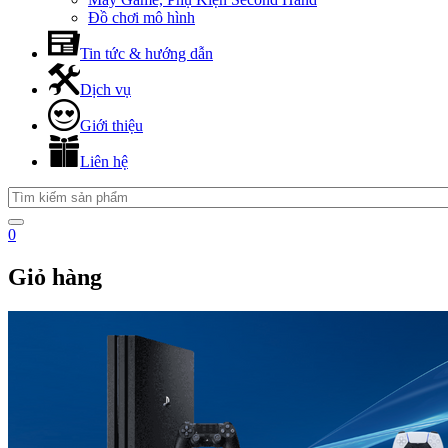
Đồ chơi mô hình
Tin tức & hướng dẫn
Dịch vụ
Giới thiệu
Liên hệ
0
Giỏ hàng