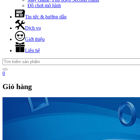
Đồ chơi mô hình
Tin tức & hướng dẫn
Dịch vụ
Giới thiệu
Liên hệ
0
Giỏ hàng