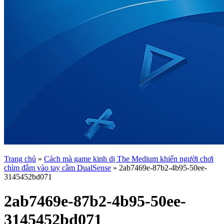
Trang chủ
»
Cách mà game kinh dị The Medium khiến người chơi
chìm đắm vào tay cầm DualSense
»
2ab7469e-87b2-4b95-50ee-
3145452bd071
2ab7469e-87b2-4b95-50ee-
3145452bd071