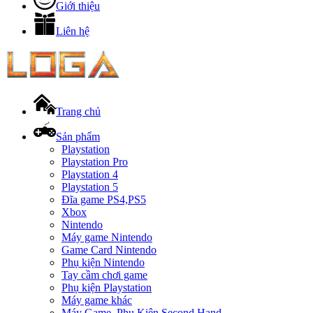
Giới thiệu
Liên hệ
Trang chủ
Sản phẩm
Playstation
Playstation Pro
Playstation 4
Playstation 5
Đĩa game PS4,PS5
Xbox
Nintendo
Máy game Nintendo
Game Card Nintendo
Phụ kiện Nintendo
Tay cầm chơi game
Phụ kiện Playstation
Máy game khác
Máy Game, Phụ Kiện Second Hand