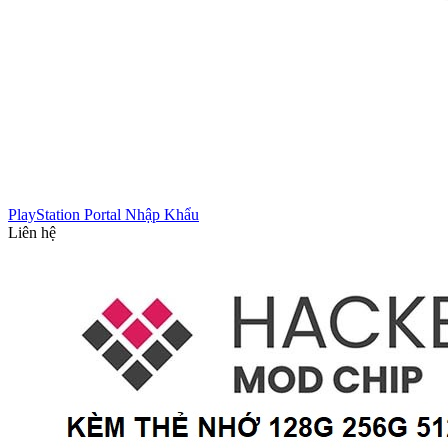
PlayStation Portal Nhập Khẩu
Liên hệ