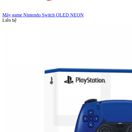
Máy game Nintendo Switch OLED NEON
Liên hệ