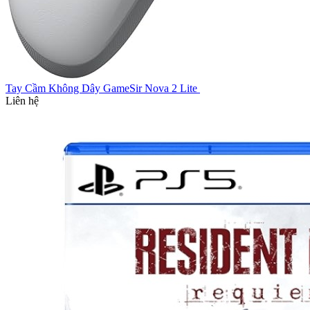
Tay Cầm Không Dây GameSir Nova 2 Lite
Liên hệ