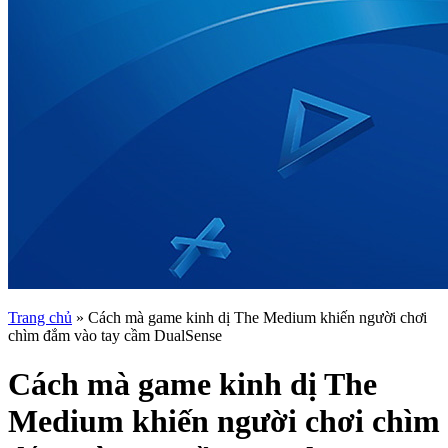
Trang chủ
»
Cách mà game kinh dị The Medium khiến người chơi
chìm đắm vào tay cầm DualSense
Cách mà game kinh dị The
Medium khiến người chơi chìm