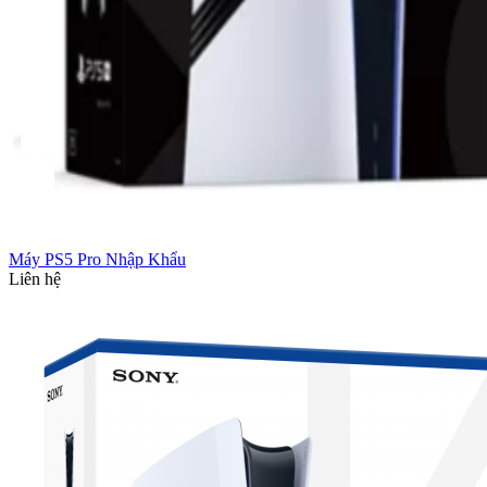
Máy PS5 Pro Nhập Khẩu
Liên hệ