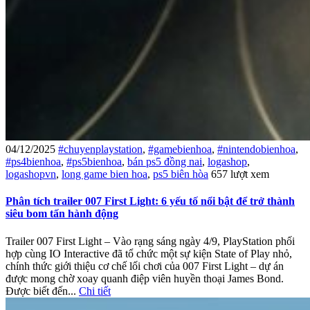
04/12/2025
#chuyenplaystation
,
#gamebienhoa
,
#nintendobienhoa
,
#ps4bienhoa
,
#ps5bienhoa
,
bán ps5 đồng nai
,
logashop
,
logashopvn
,
long game bien hoa
,
ps5 biên hòa
657 lượt xem
Phân tích trailer 007 First Light: 6 yếu tố nổi bật để trở thành
siêu bom tấn hành động
Trailer 007 First Light – Vào rạng sáng ngày 4/9, PlayStation phối
hợp cùng IO Interactive đã tổ chức một sự kiện State of Play nhỏ,
chính thức giới thiệu cơ chế lối chơi của 007 First Light – dự án
được mong chờ xoay quanh điệp viên huyền thoại James Bond.
Được biết đến...
Chi tiết