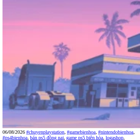
06/08/2026
#chuyenplaystation
,
#gamebienhoa
,
#nintendobienhoa
,
#ps4bienhoa
,
bán ps5 đồng nai
,
game ps5 biên hòa
,
logashop
,