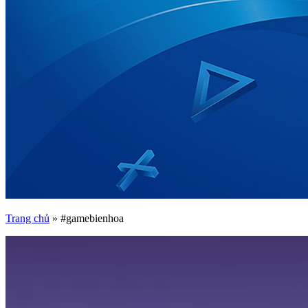
Trang chủ
»
#gamebienhoa