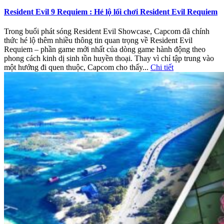
Resident Evil 9 Requiem : Hé lộ lối chơi Resident Evil Requiem
Trong buổi phát sóng Resident Evil Showcase, Capcom đã chính
thức hé lộ thêm nhiều thông tin quan trọng về Resident Evil
Requiem – phần game mới nhất của dòng game hành động theo
phong cách kinh dị sinh tồn huyền thoại. Thay vì chỉ tập trung vào
một hướng đi quen thuộc, Capcom cho thấy...
Chi tiết