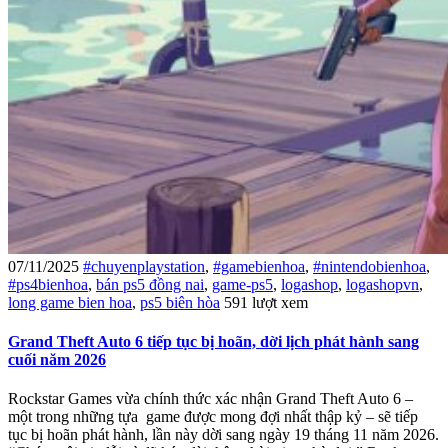
07/11/2025
#chuyenplaystation
,
#gamebienhoa
,
#nintendobienhoa
,
#ps4bienhoa
,
bán ps5 đồng nai
,
game-ps5
,
logashop
,
logashopvn
,
long game bien hoa
,
ps5 biên hòa
591 lượt xem
Grand Theft Auto 6 tiếp tục bị hoãn, dời lịch phát hành sang
cuối năm 2026
Rockstar Games vừa chính thức xác nhận Grand Theft Auto 6 –
một trong những tựa game được mong đợi nhất thập kỷ – sẽ tiếp
tục bị hoãn phát hành, lần này dời sang ngày 19 tháng 11 năm 2026.