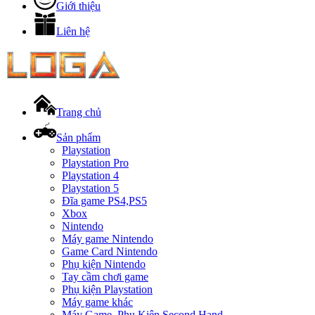
Giới thiệu
Liên hệ
Trang chủ
Sản phẩm
Playstation
Playstation Pro
Playstation 4
Playstation 5
Đĩa game PS4,PS5
Xbox
Nintendo
Máy game Nintendo
Game Card Nintendo
Phụ kiện Nintendo
Tay cầm chơi game
Phụ kiện Playstation
Máy game khác
Máy Game, Phụ Kiện Second Hand