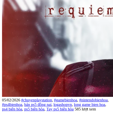
05/02/2026
#chuyenplaystation
,
#gamebienhoa
,
#nintendobienhoa
,
#ps4bienhoa
,
bán ps5 đồng nai
,
logashopvn
,
long game bien hoa
,
ps4 biên hòa
,
ps5 biên hòa
,
Tay ps5 biên hòa
585 lượt xem