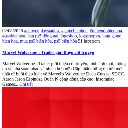
02/08/2026
#chuyenplaystation
,
#gamebienhoa
,
#nintendobienhoa
,
#ps4bienhoa
,
bán ps5 đồng nai
,
logashop
,
logashopvn
,
long game
bien hoa
,
mua ps5 biên hòa
,
ps5 biên hòa
51 lượt xem
Marvel Wolverine : Trailer giới thiệu cốt truyện
Marvel Wolverine : Trailer giới thiệu cốt truyện, hình ảnh mới, thông
tin về nhà soạn nhạc và nhiều hơn nữa Cập nhật những tin tức mới
nhất từ ​​buổi thảo luận về Marvel’s Wolverine: Deep Cuts tại SDCC.
Aaron Jason Espinoza Quản lý cộng đồng cấp cao, Insomniac
Games...
Chi tiết