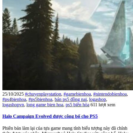
25/10/2025
#chuyenplaystation
,
#gamebienhoa
,
#nintendobienhoa
,
#ps4bienhoa
,
#ps5bienhoa
,
bán ps5 đồng nai
,
logashop
,
logashopvn
,
long game bien hoa
,
ps5 biên hòa
611 lượt xem
Halo Campaign Evolved được công bố cho PS5
Phiên bản làm lại của tựa game mang tính biểu tượng này đã chính