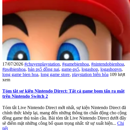
17/07/2026
#chuyenplaystation
,
#gamebienhoa
,
#nintendobienhoa
,
#ps4bienhoa
,
bán ps5 đồng nai
,
game-ps5
,
logashop
,
logashopvn
,
long game bien hoa
,
long game store
,
playstation biên hòa
109 lượt
xem
Tóm tắt sự kiện Nintendo Direct: Tất cả game bom tấn ra mắt
trên Nintendo Switch 2
Tóm tắt Live Nintendo Direct mới nhất, sự kiện Nintendo Direct đã
chính thức khép lại, mang đến những thông tin chấn động cho cộng
đồng game thủ toàn cầu. Bài tóm tắt Live Nintendo Direct dưới đây
sẽ điểm mặt những công bố quan trọng nhất: từ sự xuất hiện...
Chi
tiết