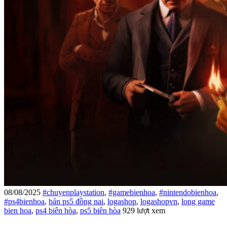
08/08/2025
#chuyenplaystation
,
#gamebienhoa
,
#nintendobienhoa
,
#ps4bienhoa
,
bán ps5 đồng nai
,
logashop
,
logashopvn
,
long game
bien hoa
,
ps4 biên hòa
,
ps5 biên hòa
929 lượt xem