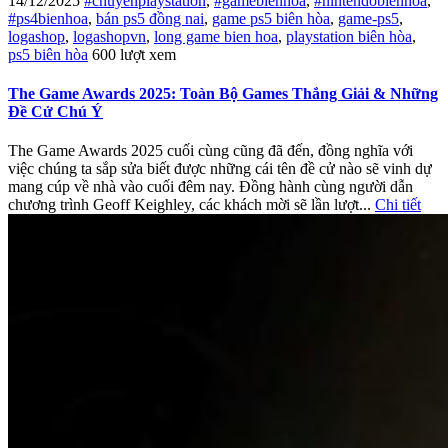
14/12/2025
#chuyenplaystation
,
#gamebienhoa
,
#nintendobienhoa
,
#ps4bienhoa
,
bán ps5 đồng nai
,
game ps5 biên hòa
,
game-ps5
,
logashop
,
logashopvn
,
long game bien hoa
,
playstation biên hòa
,
ps5 biên hòa
600 lượt xem
The Game Awards 2025: Toàn Bộ Games Thắng Giải & Những
Đề Cử Chú Ý
The Game Awards 2025 cuối cùng cũng đã đến, đồng nghĩa với
việc chúng ta sắp sửa biết được những cái tên đề cử nào sẽ vinh dự
mang cúp về nhà vào cuối đêm nay. Đồng hành cùng người dẫn
chương trình Geoff Keighley, các khách mời sẽ lần lượt...
Chi tiết