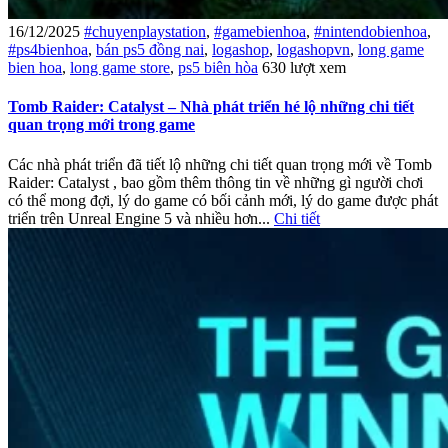
16/12/2025
#chuyenplaystation
,
#gamebienhoa
,
#nintendobienhoa
,
#ps4bienhoa
,
bán ps5 đồng nai
,
logashop
,
logashopvn
,
long game
bien hoa
,
long game store
,
ps5 biên hòa
630 lượt xem
Tomb Raider: Catalyst – Nhà phát triển hé lộ những chi tiết
quan trọng mới trong game
Các nhà phát triển đã tiết lộ những chi tiết quan trọng mới về Tomb
Raider: Catalyst , bao gồm thêm thông tin về những gì người chơi
có thể mong đợi, lý do game có bối cảnh mới, lý do game được phát
triển trên Unreal Engine 5 và nhiều hơn...
Chi tiết