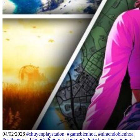
04/02/2026
#chuyenplaystation
,
#gamebienhoa
,
#nintendobienhoa
,
#ps4bienhoa
,
bán ps5 đồng nai
,
game-ps5
,
logashop
,
logashopvn
,