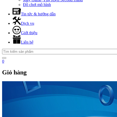
Đồ chơi mô hình
Tin tức & hướng dẫn
Dịch vụ
Giới thiệu
Liên hệ
0
Giỏ hàng