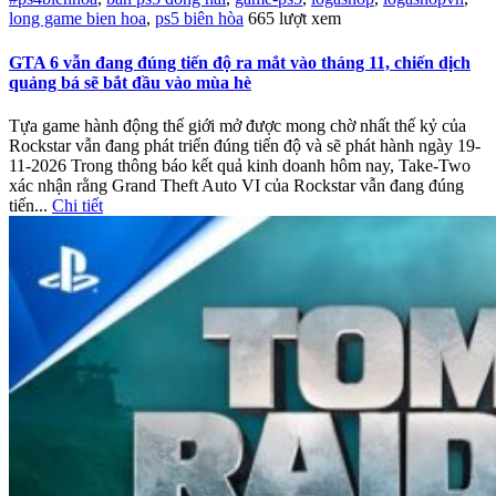
long game bien hoa
,
ps5 biên hòa
665 lượt xem
GTA 6 vẫn đang đúng tiến độ ra mắt vào tháng 11, chiến dịch
quảng bá sẽ bắt đầu vào mùa hè
Tựa game hành động thế giới mở được mong chờ nhất thế kỷ của
Rockstar vẫn đang phát triển đúng tiến độ và sẽ phát hành ngày 19-
11-2026 Trong thông báo kết quả kinh doanh hôm nay, Take-Two
xác nhận rằng Grand Theft Auto VI của Rockstar vẫn đang đúng
tiến...
Chi tiết