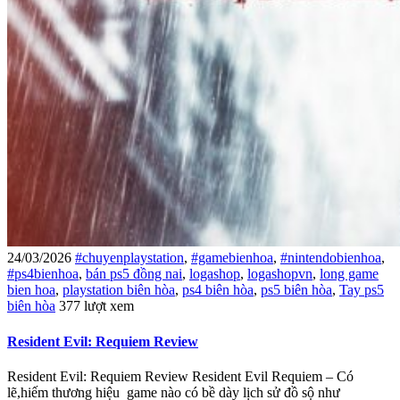
24/03/2026
#chuyenplaystation
,
#gamebienhoa
,
#nintendobienhoa
,
#ps4bienhoa
,
bán ps5 đồng nai
,
logashop
,
logashopvn
,
long game
bien hoa
,
playstation biên hòa
,
ps4 biên hòa
,
ps5 biên hòa
,
Tay ps5
biên hòa
377 lượt xem
Resident Evil: Requiem Review
Resident Evil: Requiem Review Resident Evil Requiem – Có
lẽ,hiếm thương hiệu game nào có bề dày lịch sử đồ sộ như