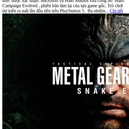
thức được xác nhận. Microsoft và Halo Studios vừa công bố Halo:
Campaign Evolved , phiên bản làm lại của tựa game gốc. Trò chơi
dự kiến ​​ra mắt lần đầu tiên trên PlayStation 5. Ba nhiệm...
Chi tiết