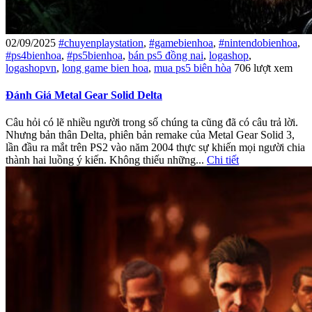
02/09/2025
#chuyenplaystation
,
#gamebienhoa
,
#nintendobienhoa
,
#ps4bienhoa
,
#ps5bienhoa
,
bán ps5 đồng nai
,
logashop
,
logashopvn
,
long game bien hoa
,
mua ps5 biên hòa
706 lượt xem
Đánh Giá Metal Gear Solid Delta
Câu hỏi có lẽ nhiều người trong số chúng ta cũng đã có câu trả lời.
Nhưng bản thân Delta, phiên bản remake của Metal Gear Solid 3,
lần đầu ra mắt trên PS2 vào năm 2004 thực sự khiến mọi người chia
thành hai luồng ý kiến. Không thiếu những...
Chi tiết