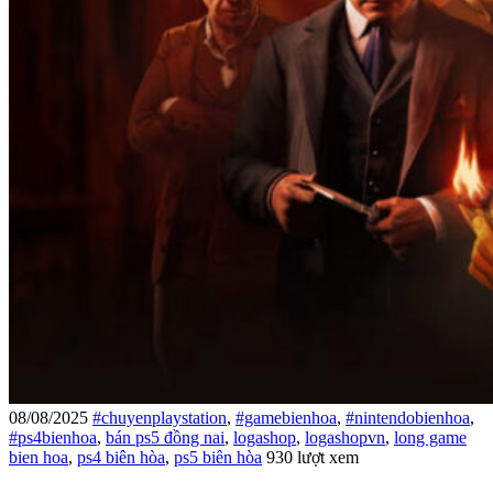
08/08/2025
#chuyenplaystation
,
#gamebienhoa
,
#nintendobienhoa
,
#ps4bienhoa
,
bán ps5 đồng nai
,
logashop
,
logashopvn
,
long game
bien hoa
,
ps4 biên hòa
,
ps5 biên hòa
930 lượt xem