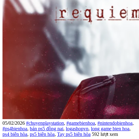
05/02/2026
#chuyenplaystation
,
#gamebienhoa
,
#nintendobienhoa
,
#ps4bienhoa
,
bán ps5 đồng nai
,
logashopvn
,
long game bien hoa
,
ps4 biên hòa
,
ps5 biên hòa
,
Tay ps5 biên hòa
592 lượt xem