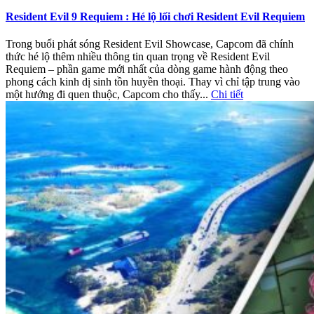
Resident Evil 9 Requiem : Hé lộ lối chơi Resident Evil Requiem
Trong buổi phát sóng Resident Evil Showcase, Capcom đã chính
thức hé lộ thêm nhiều thông tin quan trọng về Resident Evil
Requiem – phần game mới nhất của dòng game hành động theo
phong cách kinh dị sinh tồn huyền thoại. Thay vì chỉ tập trung vào
một hướng đi quen thuộc, Capcom cho thấy...
Chi tiết