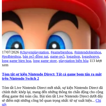
17/07/2026
#chuyenplaystation
,
#gamebienhoa
,
#nintendobienhoa
,
#ps4bienhoa
,
bán ps5 đồng nai
,
game-ps5
,
logashop
,
logashopvn
,
long game bien hoa
,
long game store
,
playstation biên hòa
113 lượt
xem
Tóm tắt sự kiện Nintendo Direct: Tất cả game bom tấn ra mắt
trên Nintendo Switch 2
Tóm tắt Live Nintendo Direct mới nhất, sự kiện Nintendo Direct đã
chính thức khép lại, mang đến những thông tin chấn động cho cộng
đồng game thủ toàn cầu. Bài tóm tắt Live Nintendo Direct dưới đây
sẽ điểm mặt những công bố quan trọng nhất: từ sự xuất hiện...
Chi
tiết