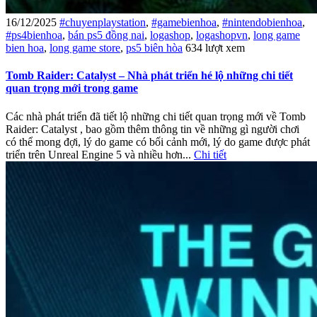
16/12/2025
#chuyenplaystation
,
#gamebienhoa
,
#nintendobienhoa
,
#ps4bienhoa
,
bán ps5 đồng nai
,
logashop
,
logashopvn
,
long game
bien hoa
,
long game store
,
ps5 biên hòa
634 lượt xem
Tomb Raider: Catalyst – Nhà phát triển hé lộ những chi tiết
quan trọng mới trong game
Các nhà phát triển đã tiết lộ những chi tiết quan trọng mới về Tomb
Raider: Catalyst , bao gồm thêm thông tin về những gì người chơi
có thể mong đợi, lý do game có bối cảnh mới, lý do game được phát
triển trên Unreal Engine 5 và nhiều hơn...
Chi tiết