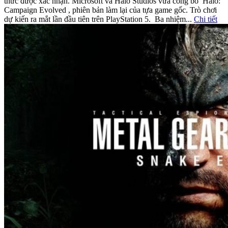
thức được xác nhận. Microsoft và Halo Studios vừa công bố Halo:
Campaign Evolved , phiên bản làm lại của tựa game gốc. Trò chơi
dự kiến ​​ra mắt lần đầu tiên trên PlayStation 5. Ba nhiệm...
Chi tiết