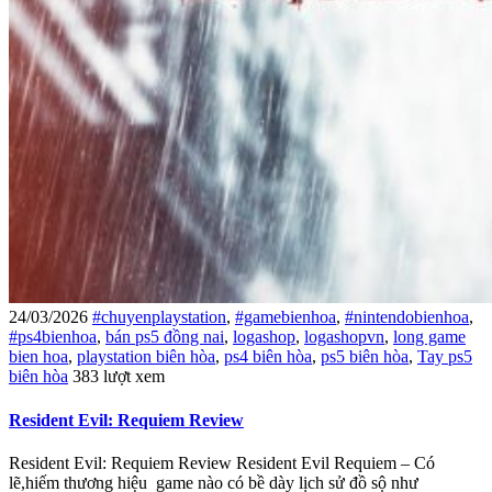
24/03/2026
#chuyenplaystation
,
#gamebienhoa
,
#nintendobienhoa
,
#ps4bienhoa
,
bán ps5 đồng nai
,
logashop
,
logashopvn
,
long game
bien hoa
,
playstation biên hòa
,
ps4 biên hòa
,
ps5 biên hòa
,
Tay ps5
biên hòa
383 lượt xem
Resident Evil: Requiem Review
Resident Evil: Requiem Review Resident Evil Requiem – Có
lẽ,hiếm thương hiệu game nào có bề dày lịch sử đồ sộ như