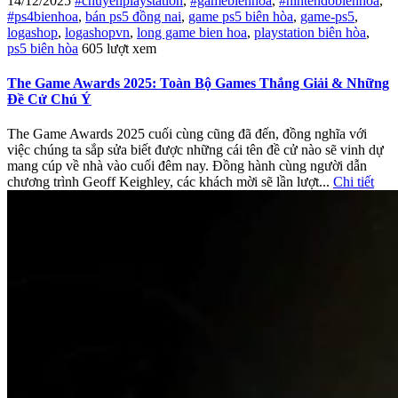
14/12/2025
#chuyenplaystation
,
#gamebienhoa
,
#nintendobienhoa
,
#ps4bienhoa
,
bán ps5 đồng nai
,
game ps5 biên hòa
,
game-ps5
,
logashop
,
logashopvn
,
long game bien hoa
,
playstation biên hòa
,
ps5 biên hòa
605 lượt xem
The Game Awards 2025: Toàn Bộ Games Thắng Giải & Những
Đề Cử Chú Ý
The Game Awards 2025 cuối cùng cũng đã đến, đồng nghĩa với
việc chúng ta sắp sửa biết được những cái tên đề cử nào sẽ vinh dự
mang cúp về nhà vào cuối đêm nay. Đồng hành cùng người dẫn
chương trình Geoff Keighley, các khách mời sẽ lần lượt...
Chi tiết