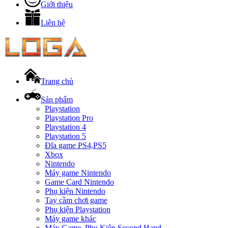
Giới thiệu
Liên hệ
Trang chủ
Sản phẩm
Playstation
Playstation Pro
Playstation 4
Playstation 5
Đĩa game PS4,PS5
Xbox
Nintendo
Máy game Nintendo
Game Card Nintendo
Phụ kiện Nintendo
Tay cầm chơi game
Phụ kiện Playstation
Máy game khác
Máy Game, Phụ Kiện Second Hand