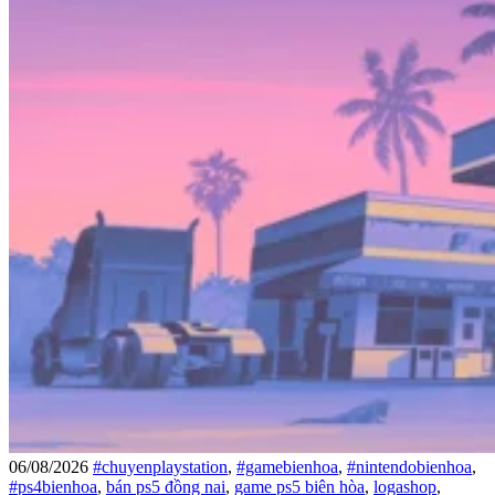
06/08/2026
#chuyenplaystation
,
#gamebienhoa
,
#nintendobienhoa
,
#ps4bienhoa
,
bán ps5 đồng nai
,
game ps5 biên hòa
,
logashop
,