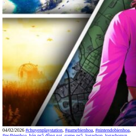
04/02/2026
#chuyenplaystation
,
#gamebienhoa
,
#nintendobienhoa
,
#ps4bienhoa
,
bán ps5 đồng nai
,
game-ps5
,
logashop
,
logashopvn
,