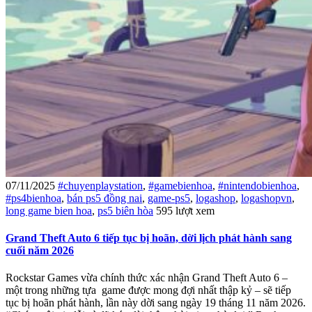
07/11/2025
#chuyenplaystation
,
#gamebienhoa
,
#nintendobienhoa
,
#ps4bienhoa
,
bán ps5 đồng nai
,
game-ps5
,
logashop
,
logashopvn
,
long game bien hoa
,
ps5 biên hòa
595 lượt xem
Grand Theft Auto 6 tiếp tục bị hoãn, dời lịch phát hành sang
cuối năm 2026
Rockstar Games vừa chính thức xác nhận Grand Theft Auto 6 –
một trong những tựa game được mong đợi nhất thập kỷ – sẽ tiếp
tục bị hoãn phát hành, lần này dời sang ngày 19 tháng 11 năm 2026.