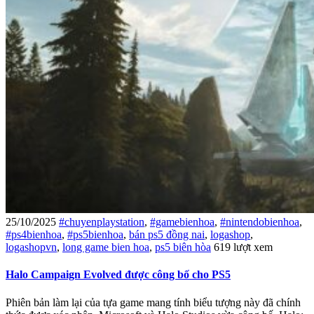
25/10/2025
#chuyenplaystation
,
#gamebienhoa
,
#nintendobienhoa
,
#ps4bienhoa
,
#ps5bienhoa
,
bán ps5 đồng nai
,
logashop
,
logashopvn
,
long game bien hoa
,
ps5 biên hòa
619 lượt xem
Halo Campaign Evolved được công bố cho PS5
Phiên bản làm lại của tựa game mang tính biểu tượng này đã chính