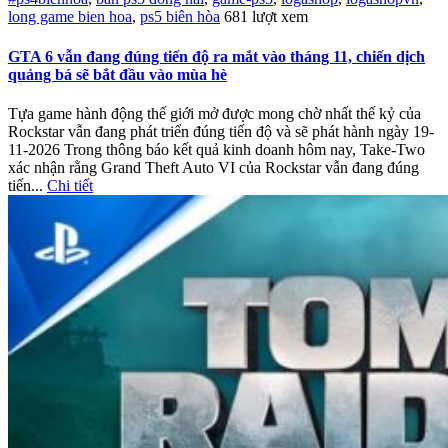
long game bien hoa
,
ps5 biên hòa
681 lượt xem
GTA 6 vẫn đang đúng tiến độ ra mắt vào tháng 11, chiến dịch
quảng bá sẽ bắt đầu vào mùa hè
Tựa game hành động thế giới mở được mong chờ nhất thế kỷ của
Rockstar vẫn đang phát triển đúng tiến độ và sẽ phát hành ngày 19-
11-2026 Trong thông báo kết quả kinh doanh hôm nay, Take-Two
xác nhận rằng Grand Theft Auto VI của Rockstar vẫn đang đúng
tiến...
Chi tiết