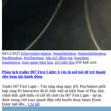
04/12/2025
#chuyenplaystation
,
#gamebienhoa
,
#nintendobienhoa
,
#ps4bienhoa
,
#ps5bienhoa
,
bán ps5 đồng nai
,
logashop
,
logashopvn
,
long game bien hoa
,
ps5 biên hòa
659 lượt xem
Phân tích trailer 007 First Light: 6 yếu tố nổi bật để trở thành
siêu bom tấn hành động
Trailer 007 First Light – Vào rạng sáng ngày 4/9, PlayStation phối
hợp cùng IO Interactive đã tổ chức một sự kiện State of Play nhỏ,
chính thức giới thiệu cơ chế lối chơi của 007 First Light – dự án
được mong chờ xoay quanh điệp viên huyền thoại James Bond.
Được biết đến...
Chi tiết