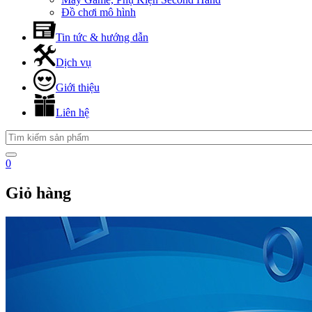
Đồ chơi mô hình
Tin tức & hướng dẫn
Dịch vụ
Giới thiệu
Liên hệ
0
Giỏ hàng