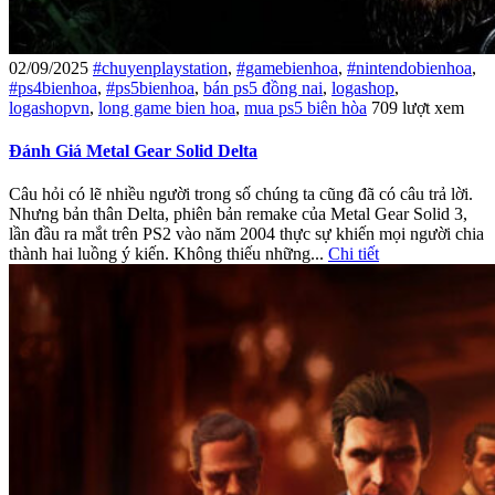
02/09/2025
#chuyenplaystation
,
#gamebienhoa
,
#nintendobienhoa
,
#ps4bienhoa
,
#ps5bienhoa
,
bán ps5 đồng nai
,
logashop
,
logashopvn
,
long game bien hoa
,
mua ps5 biên hòa
709 lượt xem
Đánh Giá Metal Gear Solid Delta
Câu hỏi có lẽ nhiều người trong số chúng ta cũng đã có câu trả lời.
Nhưng bản thân Delta, phiên bản remake của Metal Gear Solid 3,
lần đầu ra mắt trên PS2 vào năm 2004 thực sự khiến mọi người chia
thành hai luồng ý kiến. Không thiếu những...
Chi tiết