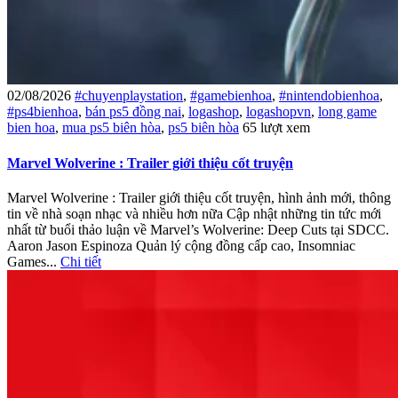
02/08/2026
#chuyenplaystation
,
#gamebienhoa
,
#nintendobienhoa
,
#ps4bienhoa
,
bán ps5 đồng nai
,
logashop
,
logashopvn
,
long game
bien hoa
,
mua ps5 biên hòa
,
ps5 biên hòa
65 lượt xem
Marvel Wolverine : Trailer giới thiệu cốt truyện
Marvel Wolverine : Trailer giới thiệu cốt truyện, hình ảnh mới, thông
tin về nhà soạn nhạc và nhiều hơn nữa Cập nhật những tin tức mới
nhất từ ​​buổi thảo luận về Marvel’s Wolverine: Deep Cuts tại SDCC.
Aaron Jason Espinoza Quản lý cộng đồng cấp cao, Insomniac
Games...
Chi tiết