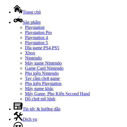
Trang chủ
Sản phẩm
Playstation
Playstation Pro
Playstation 4
Playstation 5
Đĩa game PS4,PS5
Xbox
Nintendo
Máy game Nintendo
Game Card Nintendo
Phụ kiện Nintendo
Tay cầm chơi game
Phụ kiện Playstation
Máy game khác
Máy Game, Phụ Kiện Second Hand
Đồ chơi mô hình
Tin tức & hướng dẫn
Dịch vụ