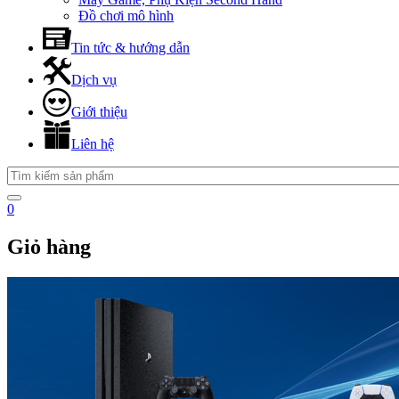
Đồ chơi mô hình
Tin tức & hướng dẫn
Dịch vụ
Giới thiệu
Liên hệ
0
Giỏ hàng