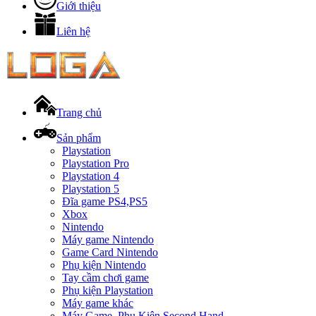
Giới thiệu
Liên hệ
Trang chủ
Sản phẩm
Playstation
Playstation Pro
Playstation 4
Playstation 5
Đĩa game PS4,PS5
Xbox
Nintendo
Máy game Nintendo
Game Card Nintendo
Phụ kiện Nintendo
Tay cầm chơi game
Phụ kiện Playstation
Máy game khác
Máy Game, Phụ Kiện Second Hand