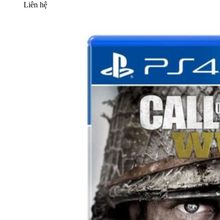
Liên hệ