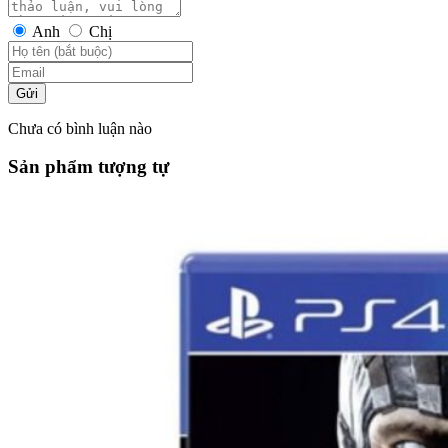
Anh
Chị
Gửi
Chưa có bình luận nào
Sản phẩm tượng tự