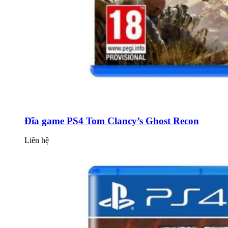
Đĩa game PS4 Tom Clancy’s Ghost Recon
Liên hệ