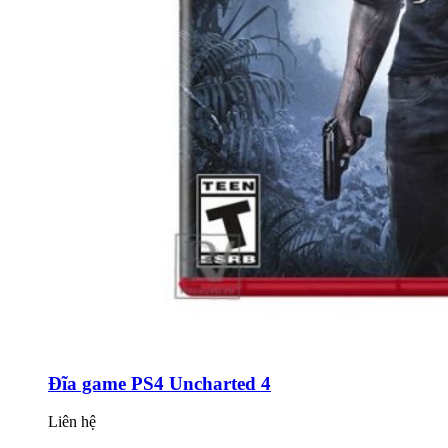
Đĩa game PS4 Uncharted 4
Liên hệ