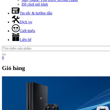
Đồ chơi mô hình
Tin tức & hướng dẫn
Dịch vụ
Giới thiệu
Liên hệ
0
Giỏ hàng