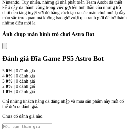
Nintendo. Tuy nhiên, những gì nhà phát triển Team Asobi đã thiết
kế ở đây đã thành công trong việc gợi lên tinh thần của những trò
chơi nền tảng tuyệt vời đó bằng cách tạo ra các màn chơi mới lạ đầy
màu sắc trực quan mà không bao giờ vượt qua ranh giới để trở thành
những điều mới lạ.
Ảnh chụp màn hình trò chơi Astro Bot
Đánh giá Đĩa Game PS5 Astro Bot
5
0%
| 0 đánh giá
4
0%
| 0 đánh giá
3
0%
| 0 đánh giá
2
0%
| 0 đánh giá
1
0%
| 0 đánh giá
Chỉ những khách hàng đã đăng nhập và mua sản phẩm này mới có
thể đưa ra đánh giá.
Chưa có đánh giá nào.