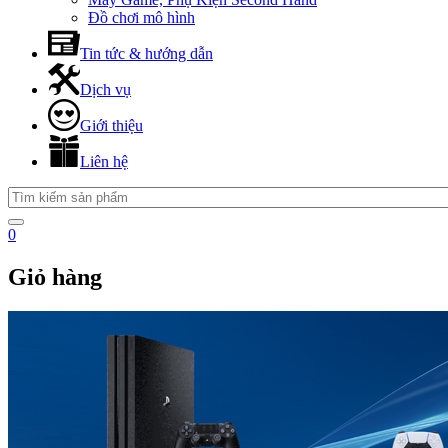
Đồ chơi mô hình
Tin tức & hướng dẫn
Dịch vụ
Giới thiệu
Liên hệ
0
Giỏ hàng