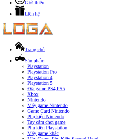
Giới thiệu
Liên hệ
Trang chủ
Sản phẩm
Playstation
Playstation Pro
Playstation 4
Playstation 5
Đĩa game PS4,PS5
Xbox
Nintendo
Máy game Nintendo
Game Card Nintendo
Phụ kiện Nintendo
Tay cầm chơi game
Phụ kiện Playstation
Máy game khác
Máy Game, Phụ Kiện Second Hand