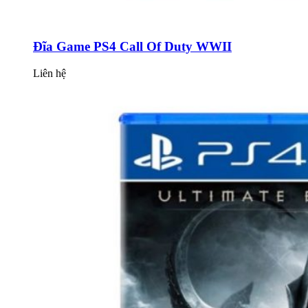
Đĩa Game PS4 Call Of Duty WWII
Liên hệ