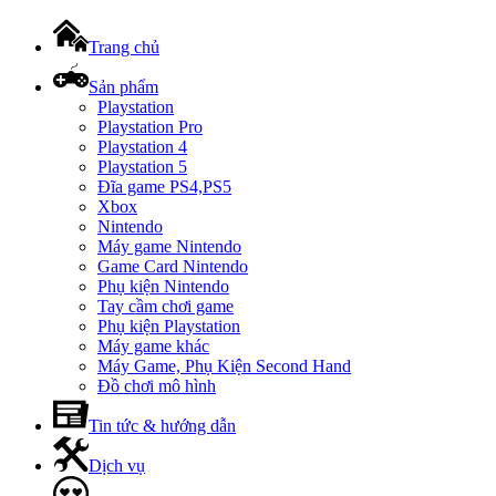
Trang chủ
Sản phẩm
Playstation
Playstation Pro
Playstation 4
Playstation 5
Đĩa game PS4,PS5
Xbox
Nintendo
Máy game Nintendo
Game Card Nintendo
Phụ kiện Nintendo
Tay cầm chơi game
Phụ kiện Playstation
Máy game khác
Máy Game, Phụ Kiện Second Hand
Đồ chơi mô hình
Tin tức & hướng dẫn
Dịch vụ