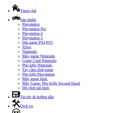
Trang chủ
Sản phẩm
Playstation
Playstation Pro
Playstation 4
Playstation 5
Đĩa game PS4,PS5
Xbox
Nintendo
Máy game Nintendo
Game Card Nintendo
Phụ kiện Nintendo
Tay cầm chơi game
Phụ kiện Playstation
Máy game khác
Máy Game, Phụ Kiện Second Hand
Đồ chơi mô hình
Tin tức & hướng dẫn
Dịch vụ