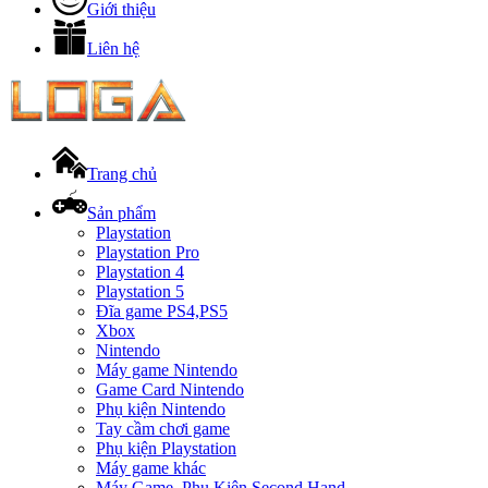
Giới thiệu
Liên hệ
Trang chủ
Sản phẩm
Playstation
Playstation Pro
Playstation 4
Playstation 5
Đĩa game PS4,PS5
Xbox
Nintendo
Máy game Nintendo
Game Card Nintendo
Phụ kiện Nintendo
Tay cầm chơi game
Phụ kiện Playstation
Máy game khác
Máy Game, Phụ Kiện Second Hand