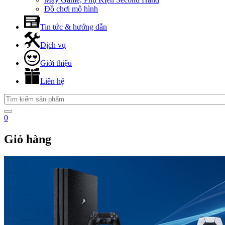
Đồ chơi mô hình
Tin tức & hướng dẫn
Dịch vụ
Giới thiệu
Liên hệ
0
Giỏ hàng