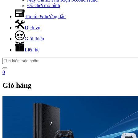
Đồ chơi mô hình
Tin tức & hướng dẫn
Dịch vụ
Giới thiệu
Liên hệ
0
Giỏ hàng