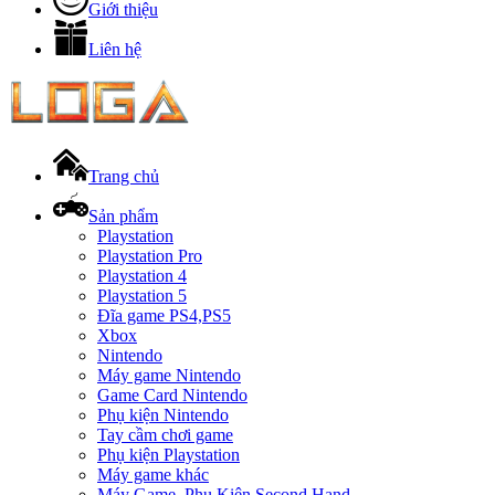
Giới thiệu
Liên hệ
Trang chủ
Sản phẩm
Playstation
Playstation Pro
Playstation 4
Playstation 5
Đĩa game PS4,PS5
Xbox
Nintendo
Máy game Nintendo
Game Card Nintendo
Phụ kiện Nintendo
Tay cầm chơi game
Phụ kiện Playstation
Máy game khác
Máy Game, Phụ Kiện Second Hand