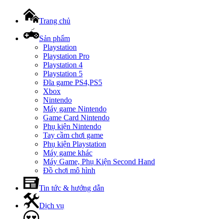
Trang chủ
Sản phẩm
Playstation
Playstation Pro
Playstation 4
Playstation 5
Đĩa game PS4,PS5
Xbox
Nintendo
Máy game Nintendo
Game Card Nintendo
Phụ kiện Nintendo
Tay cầm chơi game
Phụ kiện Playstation
Máy game khác
Máy Game, Phụ Kiện Second Hand
Đồ chơi mô hình
Tin tức & hướng dẫn
Dịch vụ