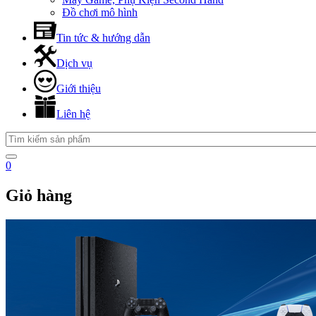
Đồ chơi mô hình
Tin tức & hướng dẫn
Dịch vụ
Giới thiệu
Liên hệ
0
Giỏ hàng