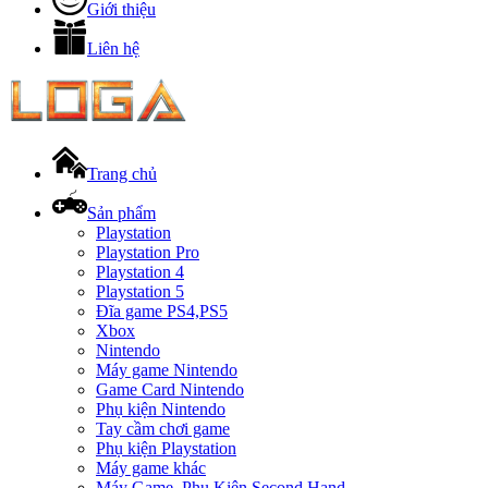
Giới thiệu
Liên hệ
Trang chủ
Sản phẩm
Playstation
Playstation Pro
Playstation 4
Playstation 5
Đĩa game PS4,PS5
Xbox
Nintendo
Máy game Nintendo
Game Card Nintendo
Phụ kiện Nintendo
Tay cầm chơi game
Phụ kiện Playstation
Máy game khác
Máy Game, Phụ Kiện Second Hand