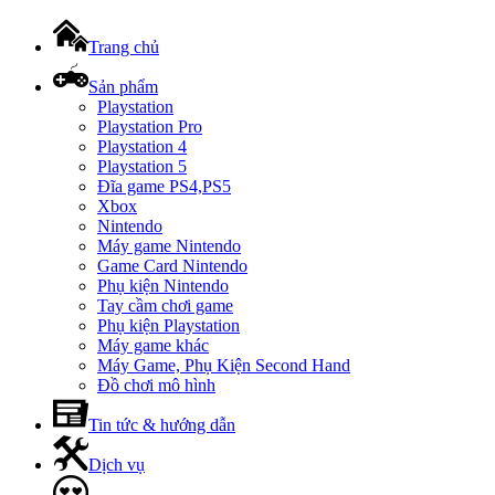
Trang chủ
Sản phẩm
Playstation
Playstation Pro
Playstation 4
Playstation 5
Đĩa game PS4,PS5
Xbox
Nintendo
Máy game Nintendo
Game Card Nintendo
Phụ kiện Nintendo
Tay cầm chơi game
Phụ kiện Playstation
Máy game khác
Máy Game, Phụ Kiện Second Hand
Đồ chơi mô hình
Tin tức & hướng dẫn
Dịch vụ