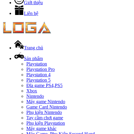
Giới thiệu
Liên hệ
Trang chủ
Sản phẩm
Playstation
Playstation Pro
Playstation 4
Playstation 5
Đĩa game PS4,PS5
Xbox
Nintendo
Máy game Nintendo
Game Card Nintendo
Phụ kiện Nintendo
Tay cầm chơi game
Phụ kiện Playstation
Máy game khác
Máy Game, Phụ Kiện Second Hand