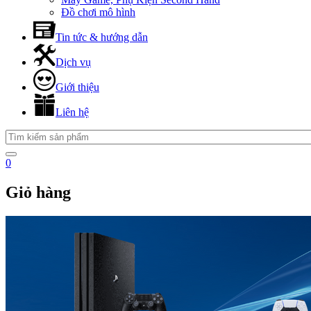
Đồ chơi mô hình
Tin tức & hướng dẫn
Dịch vụ
Giới thiệu
Liên hệ
0
Giỏ hàng