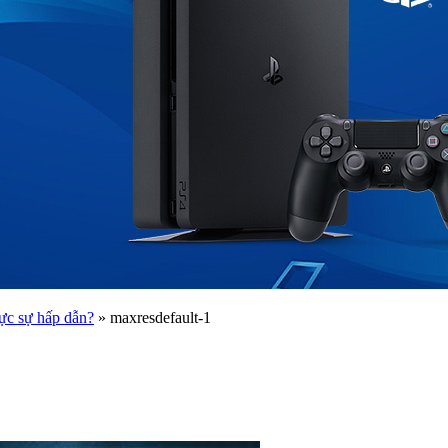
c sự hấp dẫn?
»
maxresdefault-1