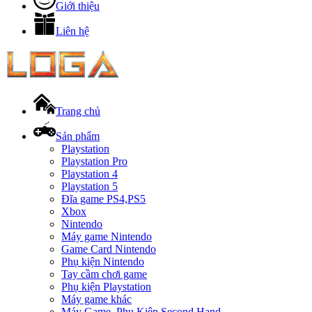
Giới thiệu
Liên hệ
Trang chủ
Sản phẩm
Playstation
Playstation Pro
Playstation 4
Playstation 5
Đĩa game PS4,PS5
Xbox
Nintendo
Máy game Nintendo
Game Card Nintendo
Phụ kiện Nintendo
Tay cầm chơi game
Phụ kiện Playstation
Máy game khác
Máy Game, Phụ Kiện Second Hand