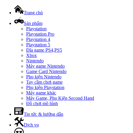
Trang chủ
Sản phẩm
Playstation
Playstation Pro
Playstation 4
Playstation 5
Đĩa game PS4,PS5
Xbox
Nintendo
Máy game Nintendo
Game Card Nintendo
Phụ kiện Nintendo
Tay cầm chơi game
Phụ kiện Playstation
Máy game khác
Máy Game, Phụ Kiện Second Hand
Đồ chơi mô hình
Tin tức & hướng dẫn
Dịch vụ