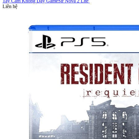
Tay Cầm Không Dây GameSir Nova 2 Lite
Liên hệ