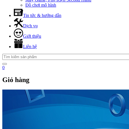
Đồ chơi mô hình
Tin tức & hướng dẫn
Dịch vụ
Giới thiệu
Liên hệ
0
Giỏ hàng