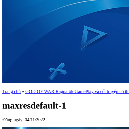
Trang chủ
»
GOD OF WAR Ragnarök GamePlay và cốt truyện có thự
maxresdefault-1
Đăng ngày:
04/11/2022