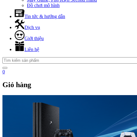
Đồ chơi mô hình
Tin tức & hướng dẫn
Dịch vụ
Giới thiệu
Liên hệ
0
Giỏ hàng