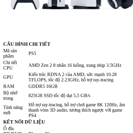
CẤU HÌNH CHI TIẾT
Mã sản
PS5
phẩm
Chi tiết
AMD Zen 2 8 nhân 16 luồng, xung nhịp 3.5GHz
CPU
Kiến trúc RDNA 2 của AMD, sức mạnh 10.28
GPU
TFLOPS, tốc độ 2.23GHz, hỗ trợ ray-tracing
RAM
GDDR5 16GB
Bộ nhớ
825GB SSD tốc độ đạt 5,5 GB/s
trong
Hỗ trợ ray-tracing, hỗ trợ chơi game 8K 120Hz, âm
Tính năng
thanh vòm 3D audio, tương thích ngược với game
mới
PS4
KẾT NỐI DỮ LIỆU
Ổ đĩa