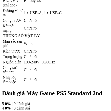
BD/DVD
Blu-ray 4K
(chỉ đọc)
Đường vào /
1 x USB-A, 1 x USB-C
ra
Cổng ra AV
Chưa rõ
Kết nối
Chưa rõ
mạng
THÔNG SỐ VẬT LÝ
Màu sắc sản
White
phẩm
Kích thước
Chưa rõ
Trọng lượng
Chưa rõ
Nguồn điện
100-240V, 50/60Hz
Công suất
Chưa rõ
tiêu thụ
Nhiệt độ
Chưa rõ
làm việc
Đánh giá Máy Game PS5 Standard 2nd
5
0%
| 0 đánh giá
4
0%
| 0 đánh giá