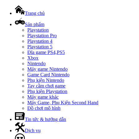
Trang chủ
Sản phẩm
Playstation
Playstation Pro
Playstation 4
Playstation 5
Đĩa game PS4,PS5
Xbox
Nintendo
Máy game Nintendo
Game Card Nintendo
Phụ kiện Nintendo
Tay cầm chơi game
Phụ kiện Playstation
Máy game khác
Máy Game, Phụ Kiện Second Hand
Đồ chơi mô hình
Tin tức & hướng dẫn
Dịch vụ