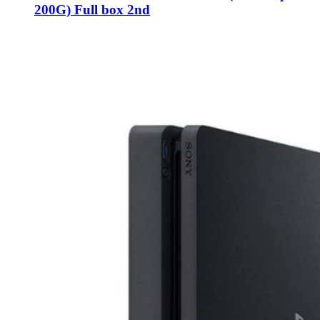
200G) Full box 2nd