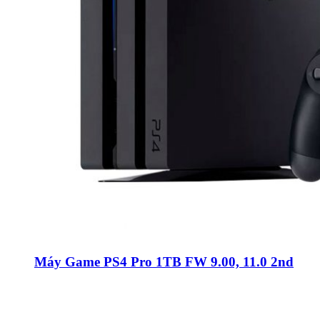
Máy Game PS4 Pro 1TB FW 9.00, 11.0 2nd