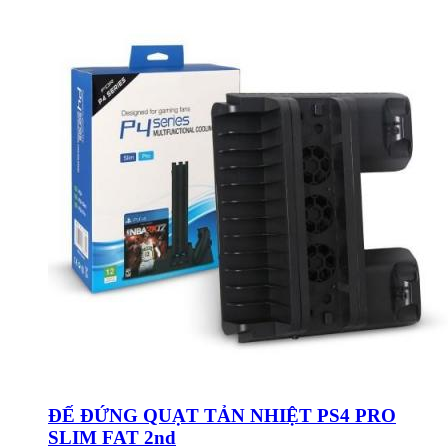
ĐẾ ĐỨNG QUẠT TẢN NHIỆT PS4 PRO
SLIM FAT 2nd