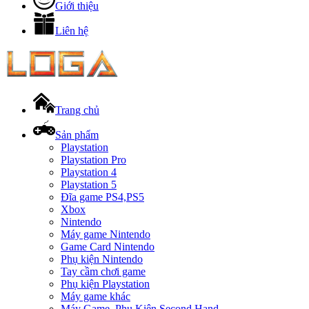
Giới thiệu
Liên hệ
Trang chủ
Sản phẩm
Playstation
Playstation Pro
Playstation 4
Playstation 5
Đĩa game PS4,PS5
Xbox
Nintendo
Máy game Nintendo
Game Card Nintendo
Phụ kiện Nintendo
Tay cầm chơi game
Phụ kiện Playstation
Máy game khác
Máy Game, Phụ Kiện Second Hand