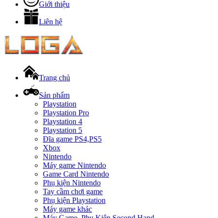
Giới thiệu
Liên hệ
Trang chủ
Sản phẩm
Playstation
Playstation Pro
Playstation 4
Playstation 5
Đĩa game PS4,PS5
Xbox
Nintendo
Máy game Nintendo
Game Card Nintendo
Phụ kiện Nintendo
Tay cầm chơi game
Phụ kiện Playstation
Máy game khác
Máy Game, Phụ Kiện Second Hand