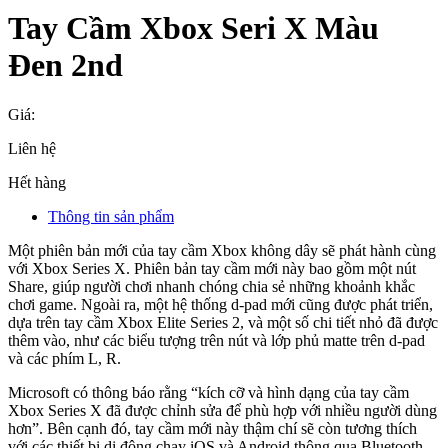
Tay Cầm Xbox Seri X Màu
Đen 2nd
Giá:
Liên hệ
Hết hàng
Thông tin sản phẩm
Một phiên bản mới của tay cầm Xbox không dây sẽ phát hành cùng
với Xbox Series X. Phiên bản tay cầm mới này bao gồm một nút
Share, giúp người chơi nhanh chóng chia sẻ những khoảnh khắc
chơi game. Ngoài ra, một hệ thống d-pad mới cũng được phát triển,
dựa trên tay cầm Xbox Elite Series 2, và một số chi tiết nhỏ đã được
thêm vào, như các biểu tượng trên nút và lớp phủ matte trên d-pad
và các phím L, R.
Microsoft có thông báo rằng “kích cỡ và hình dạng của tay cầm
Xbox Series X đã được chỉnh sửa để phù hợp với nhiều người dùng
hơn”. Bên cạnh đó, tay cầm mới này thậm chí sẽ còn tương thích
với các thiết bị di động chạy iOS và Android thông qua Bluetooth.