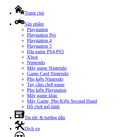
Trang chủ
Sản phẩm
Playstation
Playstation Pro
Playstation 4
Playstation 5
Đĩa game PS4,PS5
Xbox
Nintendo
Máy game Nintendo
Game Card Nintendo
Phụ kiện Nintendo
Tay cầm chơi game
Phụ kiện Playstation
Máy game khác
Máy Game, Phụ Kiện Second Hand
Đồ chơi mô hình
Tin tức & hướng dẫn
Dịch vụ