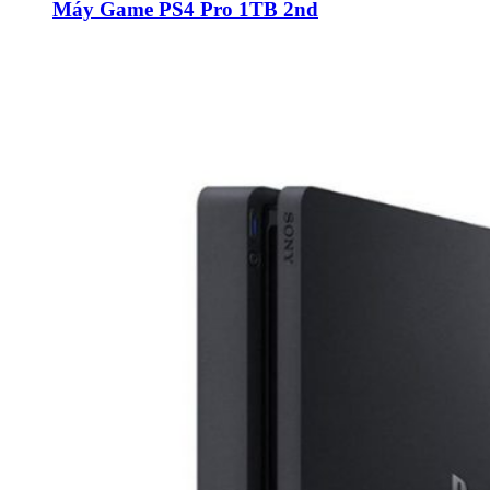
Máy Game PS4 Pro 1TB 2nd