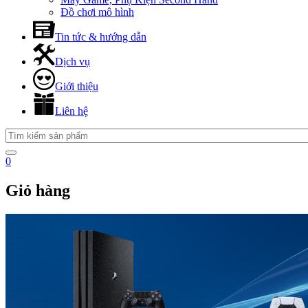
Đồ chơi mô hình
Tin tức & hướng dẫn
Dịch vụ
Giới thiệu
Liên hệ
0
Giỏ hàng