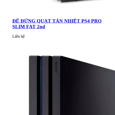
ĐẾ ĐỨNG QUẠT TẢN NHIỆT PS4 PRO
SLIM FAT 2nd
Liên hệ