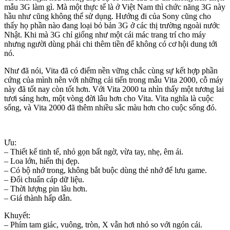
mẫu 3G làm gì. Mà một thực tế là ở Việt Nam thì chức năng 3G này
hầu như cũng không thể sử dụng. Hướng đi của Sony cũng cho
thấy họ phần nào đang loại bỏ bản 3G ở các thị trường ngoài nước
Nhật. Khi mà 3G chỉ giống như một cái mác trang trí cho máy
nhưng người dùng phải chi thêm tiền để không có cơ hội dung tới
nó.
Như đã nói, Vita đã có điểm nền vững chắc cùng sự kết hợp phần
cứng của mình nên với những cải tiến trong mẫu Vita 2000, cỗ máy
này đã tốt nay còn tốt hơn. Với Vita 2000 ta nhìn thấy một tương lai
tươi sáng hơn, một vòng đời lâu hơn cho Vita. Vita nghĩa là cuộc
sống, và Vita 2000 đã thêm nhiều sắc màu hơn cho cuộc sống đó.
Ưu:
– Thiết kế tinh tế, nhỏ gọn bất ngờ, vừa tay, nhẹ, êm ái.
– Loa lớn, hiển thị đẹp.
– Có bộ nhớ trong, không bắt buộc dùng thẻ nhớ để lưu game.
– Đổi chuẩn cáp dữ liệu.
– Thời lượng pin lâu hơn.
– Giá thành hấp dẫn.
Khuyết:
– Phím tam giác, vuông, tròn, X vẫn hơi nhỏ so với ngón cái.