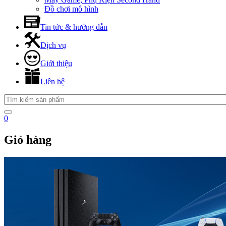
Đồ chơi mô hình
Tin tức & hướng dẫn
Dịch vụ
Giới thiệu
Liên hệ
0
Giỏ hàng