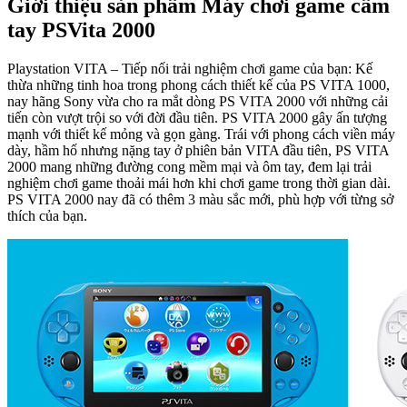
Giới thiệu sản phẩm Máy chơi game cầm
tay PSVita 2000
Playstation VITA – Tiếp nối trải nghiệm chơi game của bạn: Kế
thừa những tinh hoa trong phong cách thiết kế của PS VITA 1000,
nay hãng Sony vừa cho ra mắt dòng PS VITA 2000 với những cải
tiến còn vượt trội so với đời đầu tiên. PS VITA 2000 gây ấn tượng
mạnh với thiết kế mỏng và gọn gàng. Trái với phong cách viền máy
dày, hầm hố nhưng nặng tay ở phiên bản VITA đầu tiên, PS VITA
2000 mang những đường cong mềm mại và ôm tay, đem lại trải
nghiệm chơi game thoải mái hơn khi chơi game trong thời gian dài.
PS VITA 2000 nay đã có thêm 3 màu sắc mới, phù hợp với từng sở
thích của bạn.