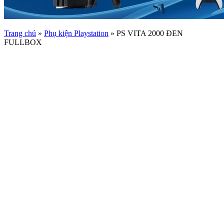
Trang chủ
»
Phụ kiện Playstation
»
PS VITA 2000 ĐEN
FULLBOX