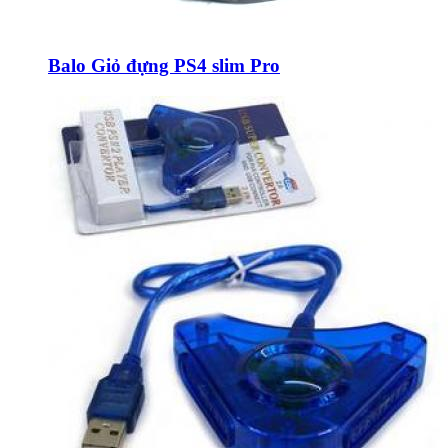
Balo Giỏ đựng PS4 slim Pro