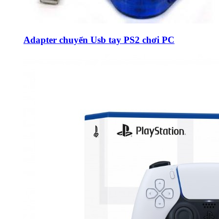
Adapter chuyển Usb tay PS2 chơi PC