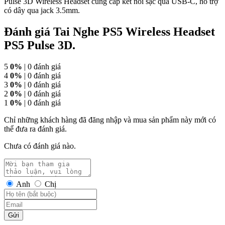
Pulse 3D Wireless Headset cung cấp kết nối sạc qua USB-C, hỗ trợ
có dây qua jack 3.5mm.
Đánh giá Tai Nghe PS5 Wireless Headset
PS5 Pulse 3D.
5
0%
| 0 đánh giá
4
0%
| 0 đánh giá
3
0%
| 0 đánh giá
2
0%
| 0 đánh giá
1
0%
| 0 đánh giá
Chỉ những khách hàng đã đăng nhập và mua sản phẩm này mới có
thể đưa ra đánh giá.
Chưa có đánh giá nào.
Anh
Chị
Gửi