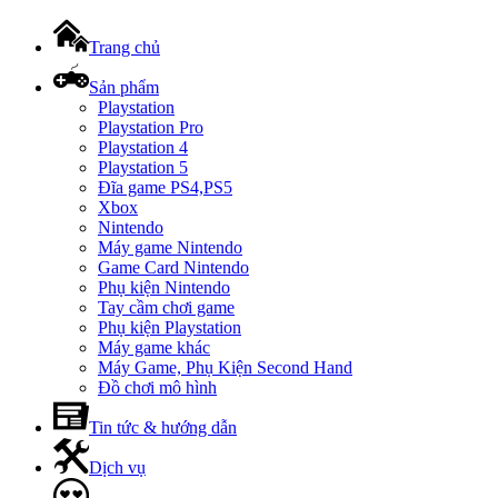
Trang chủ
Sản phẩm
Playstation
Playstation Pro
Playstation 4
Playstation 5
Đĩa game PS4,PS5
Xbox
Nintendo
Máy game Nintendo
Game Card Nintendo
Phụ kiện Nintendo
Tay cầm chơi game
Phụ kiện Playstation
Máy game khác
Máy Game, Phụ Kiện Second Hand
Đồ chơi mô hình
Tin tức & hướng dẫn
Dịch vụ