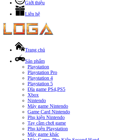
Giới thiệu
Liên hệ
Trang chủ
Sản phẩm
Playstation
Playstation Pro
Playstation 4
Playstation 5
Đĩa game PS4,PS5
Xbox
Nintendo
Máy game Nintendo
Game Card Nintendo
Phụ kiện Nintendo
Tay cầm chơi game
Phụ kiện Playstation
Máy game khác
Máy Game, Phụ Kiện Second Hand