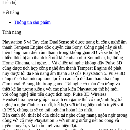
Liên hệ
Hết hàng
Thông tin sản phẩm
Tính năng
Playstation 5 và Tay cầm DualSense sẽ được trang bị công nghệ âm
thanh Tempest Engine độc quyền của Sony. Công nghệ này sẽ tái
hiện hàng trăm điểm âm thanh trong không gian 3D và sẽ hỗ trợ
nhiều thiết bị âm thanh kết nối khác nhau như Soundbar, hệ thống
Home Cinema, tai nghe… Và chiếc tai nghe không dây Pulse 3D
cũng được tích hợp công nghệ âm thanh Tempest Engine để phát
huy được tối đa khả năng âm thanh 3D của Playstation 5. Pulse 3D
cũng sẽ có hai microphone lọc ồn cao cấp để đảm bảo khả năng
đàm thoại rõ ràng khi trong game. Tai nghe có màu đen trắng và
thiết kế ấn tượng giống với các phụ kiện Playstation thế hệ mới.
với công nghệ tiên tiến được tích hợp, Pulse 3D Wireless
Headset hứa hẹn sẽ giúp cho anh em game thủ có được những trải
nghiệm nghe đỉnh cao nhất, kết hợp với trải nghiệm nhìn tuyệt vời
từ PS5, chúng ta sẽ có trải nghiệm hoàn hảo nhất.
Bên cạnh đó, thiết kế của chiếc tai nghe cũng mang ngôn ngữ tương
đồng với cỗ máy Playstation 5 với những đường nét bo cong và
uyển chuyển, vừa thẩm mỹ vừa hiện đại.