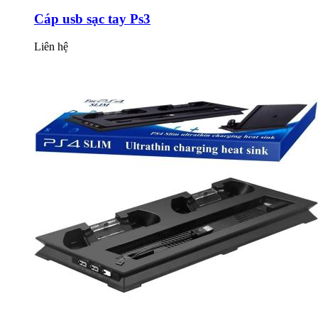
Cáp usb sạc tay Ps3
Liên hệ