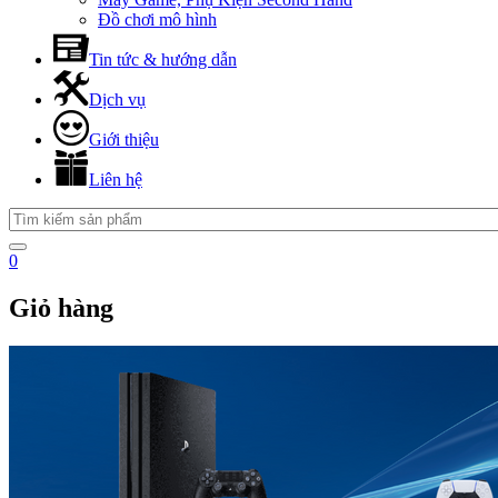
Đồ chơi mô hình
Tin tức & hướng dẫn
Dịch vụ
Giới thiệu
Liên hệ
0
Giỏ hàng