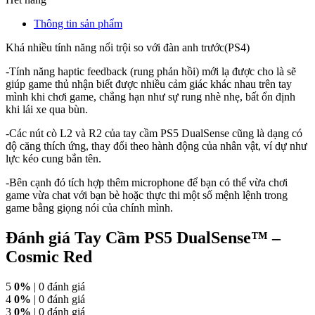
Thông tin sản phẩm
Khá nhiều tính năng nổi trội so với đàn anh trước(PS4)
-Tính năng haptic feedback (rung phản hồi) mới lạ được cho là sẽ
giúp game thủ nhận biết được nhiều cảm giác khác nhau trên tay
mình khi chơi game, chẳng hạn như sự rung nhè nhẹ, bất ổn định
khi lái xe qua bùn.
-Các nút cò L2 và R2 của tay cầm PS5 DualSense cũng là dạng có
độ căng thích ứng, thay đổi theo hành động của nhân vật, ví dự như
lực kéo cung bắn tên.
-Bên cạnh đó tích hợp thêm microphone để bạn có thể vừa chơi
game vừa chat với bạn bè hoặc thực thi một số mệnh lệnh trong
game bằng giọng nói của chính mình.
Đánh giá Tay Cầm PS5 DualSense™ –
Cosmic Red
5
0%
| 0 đánh giá
4
0%
| 0 đánh giá
3
0%
| 0 đánh giá