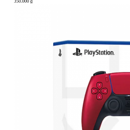
350.000
₫