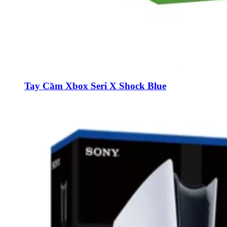
Tay Cầm Xbox Seri X Shock Blue