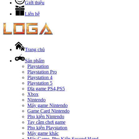
Giới thiệu
Liên hệ
Trang chủ
Sản phẩm
Playstation
Playstation Pro
Playstation 4
Playstation 5
Đĩa game PS4,PS5
Xbox
Nintendo
Máy game Nintendo
Game Card Nintendo
Phụ kiện Nintendo
Tay cầm chơi game
Phụ kiện Playstation
Máy game khác
Máy Game, Phụ Kiện Second Hand