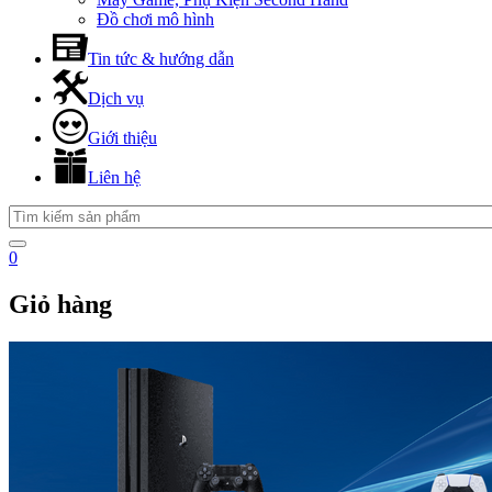
Đồ chơi mô hình
Tin tức & hướng dẫn
Dịch vụ
Giới thiệu
Liên hệ
0
Giỏ hàng