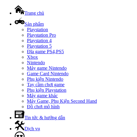
Trang chủ
Sản phẩm
Playstation
Playstation Pro
Playstation 4
Playstation 5
Đĩa game PS4,PS5
Xbox
Nintendo
Máy game Nintendo
Game Card Nintendo
Phụ kiện Nintendo
Tay cầm chơi game
Phụ kiện Playstation
Máy game khác
Máy Game, Phụ Kiện Second Hand
Đồ chơi mô hình
Tin tức & hướng dẫn
Dịch vụ