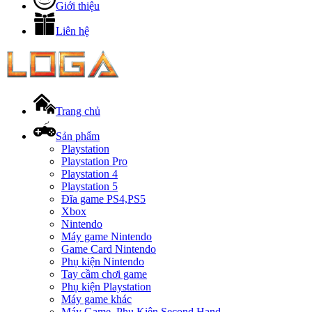
Giới thiệu
Liên hệ
Trang chủ
Sản phẩm
Playstation
Playstation Pro
Playstation 4
Playstation 5
Đĩa game PS4,PS5
Xbox
Nintendo
Máy game Nintendo
Game Card Nintendo
Phụ kiện Nintendo
Tay cầm chơi game
Phụ kiện Playstation
Máy game khác
Máy Game, Phụ Kiện Second Hand