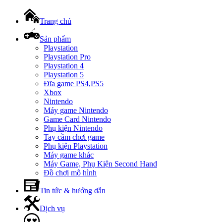
Trang chủ
Sản phẩm
Playstation
Playstation Pro
Playstation 4
Playstation 5
Đĩa game PS4,PS5
Xbox
Nintendo
Máy game Nintendo
Game Card Nintendo
Phụ kiện Nintendo
Tay cầm chơi game
Phụ kiện Playstation
Máy game khác
Máy Game, Phụ Kiện Second Hand
Đồ chơi mô hình
Tin tức & hướng dẫn
Dịch vụ