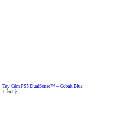
Tay Cầm PS5 DualSense™ – Cobalt Blue
Liên hệ