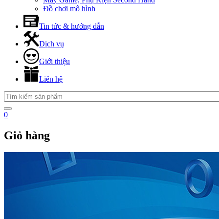
Đồ chơi mô hình
Tin tức & hướng dẫn
Dịch vụ
Giới thiệu
Liên hệ
0
Giỏ hàng