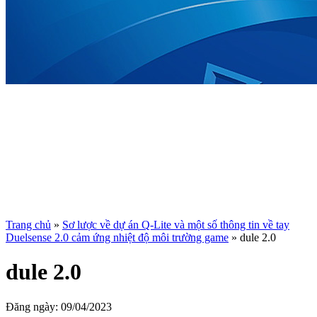
Trang chủ
»
Sơ lược về dự án Q-Lite và một số thông tin về tay
Duelsense 2.0 cảm ứng nhiệt độ môi trường game
»
dule 2.0
dule 2.0
Đăng ngày:
09/04/2023