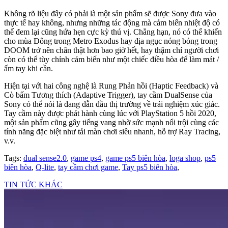
Không rõ liệu đây có phải là một sản phẩm sẽ được Sony đưa vào
thực tế hay không, nhưng những tác động mà cảm biến nhiệt độ có
thể đem lại cũng hứa hẹn cực kỳ thú vị. Chẳng hạn, nó có thể khiến
cho mùa Đông trong Metro Exodus hay địa ngục nóng bỏng trong
DOOM trở nên chân thật hơn bao giờ hết, hay thậm chí người chơi
còn có thể tùy chỉnh cảm biến như một chiếc điều hòa để làm mát /
ấm tay khi cần.
Hiện tại với hai công nghệ là Rung Phản hồi (Haptic Feedback) và
Cò bấm Tương thích (Adaptive Trigger), tay cầm DualSense của
Sony có thể nói là đang dẫn đầu thị trường về trải nghiệm xúc giác.
Tay cầm này được phát hành cùng lúc với PlayStation 5 hồi 2020,
một sản phẩm cũng gây tiếng vang nhờ sức mạnh nổi trội cùng các
tính năng đặc biệt như tải màn chơi siêu nhanh, hỗ trợ Ray Tracing,
v.v.
Tags:
dual sense2.0
,
game ps4
,
game ps5 biên hòa
,
loga shop
,
ps5
biên hòa
,
Q-lite
,
tay cầm chơi game
,
Tay ps5 biên hòa
,
TIN TỨC KHÁC