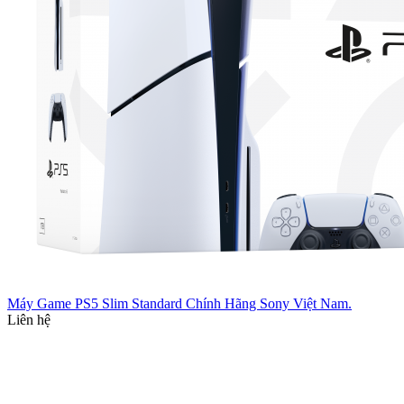
Máy Game PS5 Slim Standard Chính Hãng Sony Việt Nam.
Liên hệ