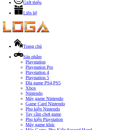
Giới thiệu
Liên hệ
Trang chủ
Sản phẩm
Playstation
Playstation Pro
Playstation 4
Playstation 5
Đĩa game PS4,PS5
Xbox
Nintendo
Máy game Nintendo
Game Card Nintendo
Phụ kiện Nintendo
Tay cầm chơi game
Phụ kiện Playstation
Máy game khác
Máy Game, Phụ Kiện Second Hand