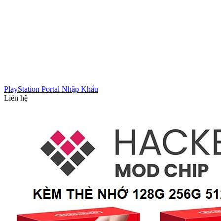
PlayStation Portal Nhập Khẩu
Liên hệ