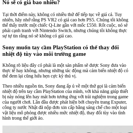
Nó sẽ có giá bao nhiêu?
Tại thời điểm này, không có nhiều thứ để tiếp tục về giá cả. Tuy
nhiên, hãy nhớ rằng PS VR2 có giá cao hơn PS5. Chúng tôi không
thể thấy trước một chiếc Q-Lite gần với mốc £550. Rốt cuộc, nó sẽ
phải cạnh tranh với Nintendo Switch, nhưng chúng tôi không thực
sự tự tin rằng nó sẽ không có giá cao.
Sony muốn tay cầm PlayStation có thể thay đổi
nhiệt độ tùy vào môi trường game
Không rõ liệu đây có phải là một sản phẩm sẽ được Sony đưa vào
thực tế hay không, nhưng những tác động mà cảm biến nhiệt độ có
thể đem lại cũng hứa hẹn cực kỳ thú vị.
Theo nhiều nguồn tin, Sony đang ấp ủ về một thứ gọi là cảm biến
nhiệt độ trên tay cầm PlayStation của mình, với khả năng giúp thiết
bị này nóng lên hay mát hơn tương ứng với trải nghiệm trong game
của người chơi. Lần đầu được phát hiện bởi chuyên trang Exputer,
công ty nước Nhật đã nộp đơn xin cấp bằng sáng chế cho một loại
vật liệu mô phỏng được nhiều mức nhiệt độ, thay đổi tùy vào tình
hình trong thế giới ảo.