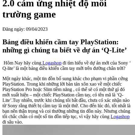
2.0 cảm ứng nhiệt độ môi
trường game
Đăng ngày:
09/04/2023
Bảng điều khiển cầm tay PlayStation:
những gì chúng ta biết về dự án ‘Q-Lite’
Hôm Nay hãy cùng
Logashop
đi tìm hiểu về dự án mới của Sony ‘
Q-lite’ là một bảng điều khiển cầm tay mới trên đường chân trời?
Một ngày khác, một tin đồn bổ sung khác cho phạm vi phần cứng
PlayStation. Trong khi những lời bàn tán xôn xao về một chiếc
PlayStation Pro hoặc Slim tiềm năng , có thể sẽ có một thứ gì đó
mới xuất hiện – một chiếc PlayStation cầm tay, có tên mã là ‘Q-
Lite’.Tuy nhiên, trước khi chúng tôi bắt đầu, chưa có xác nhận nào
từ Sony rằng thiết bị cầm tay là một thứ. Cho đến lúc đó, tốt nhất là
bạn nên thận trọng và coi thường những tin đồn này. Nhưng chúng
tôi chắc chắn có một số tin đồn tiếp tục, vì vậy hãy cùng
Logashop
đi sâu vào.