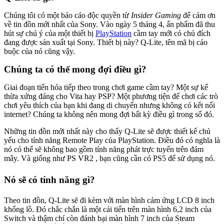
Chúng tôi có một báo cáo độc quyền từ
Insider Gaming
để cảm ơn
về tin đồn mới nhất của Sony. Vào ngày 5 tháng 4, ấn phẩm đã thu
hút sự chú ý của một thiết bị
PlayStation
cầm tay mới có chủ đích
đang được sản xuất tại Sony. Thiết bị này? Q-Lite, tên mã bị cáo
buộc của nó cũng vậy.
Chúng ta có thể mong đợi điều gì?
Giai đoạn tiến hóa tiếp theo trong chơi game cầm tay? Một sự kế
thừa xứng đáng cho Vita hay PSP? Một phương tiện để chơi các trò
chơi yêu thích của bạn khi đang di chuyển nhưng không có kết nối
internet? Chúng ta không nên mong đợi bất kỳ điều gì trong số đó.
Những tin đồn mới nhất này cho thấy Q-Lite sẽ được thiết kế chủ
yếu cho tính năng Remote Play của PlayStation. Điều đó có nghĩa là
nó có thể sẽ không bao gồm tính năng phát trực tuyến trên đám
mây. Và giống như PS VR2 , bạn cũng cần có PS5 để sử dụng nó.
Nó sẽ có tính năng gì?
Theo tin đồn, Q-Lite sẽ đi kèm với màn hình cảm ứng LCD 8 inch
khổng lồ. Đó chắc chắn là một cải tiến trên màn hình 6,2 inch của
Switch và thậm chí còn đánh bại màn hình 7 inch của Steam