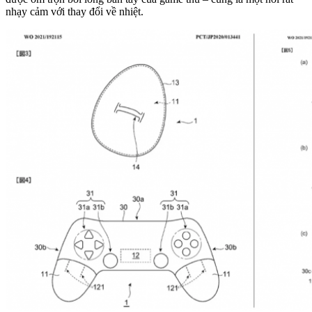
nhạy cảm với thay đổi về nhiệt.