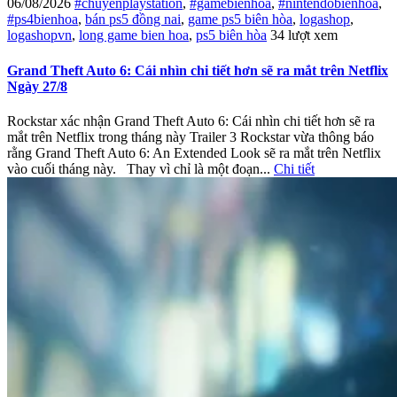
06/08/2026
#chuyenplaystation
,
#gamebienhoa
,
#nintendobienhoa
,
#ps4bienhoa
,
bán ps5 đồng nai
,
game ps5 biên hòa
,
logashop
,
logashopvn
,
long game bien hoa
,
ps5 biên hòa
34 lượt xem
Grand Theft Auto 6: Cái nhìn chi tiết hơn sẽ ra mắt trên Netflix
Ngày 27/8
Rockstar xác nhận Grand Theft Auto 6: Cái nhìn chi tiết hơn sẽ ra
mắt trên Netflix trong tháng này Trailer 3 Rockstar vừa thông báo
rằng Grand Theft Auto 6: An Extended Look sẽ ra mắt trên Netflix
vào cuối tháng này. Thay vì chỉ là một đoạn...
Chi tiết